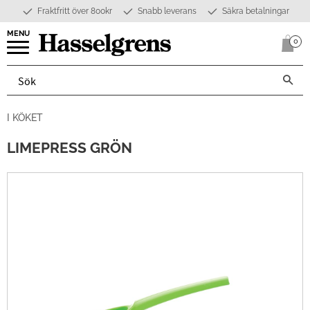
Fraktfritt över 800kr
Snabb leverans
Säkra betalningar
Meny
0
Anta
I KÖKET
LIMEPRESS GRÖN