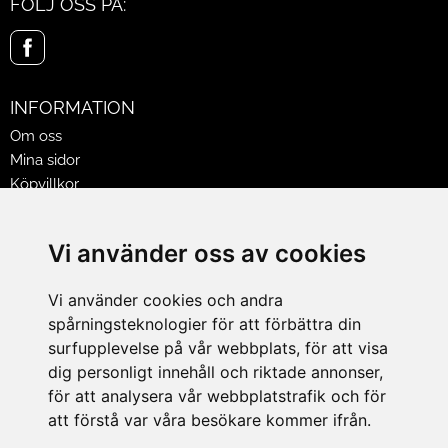
FÖLJ OSS PÅ:
INFORMATION
Om oss
Mina sidor
Köpvillkor
Policy & Cookies
Leveranser, reklamationer & returer
Vi använder oss av cookies
Jobba på Hasselgrens
Presentkort
Vi använder cookies och andra
spårningsteknologier för att förbättra din
LEVERANS
surfupplevelse på vår webbplats, för att visa
dig personligt innehåll och riktade annonser,
för att analysera vår webbplatstrafik och för
BETALNINGSSÄTT
att förstå var våra besökare kommer ifrån.
I e-handeln erbjuder vi Klarnas alla betalsätt.