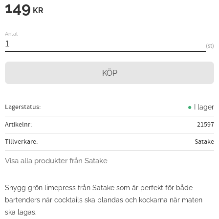
149
KR
Antal
st
KÖP
Lagerstatus
I lager
Artikelnr
21597
Tillverkare
Satake
Visa alla produkter från Satake
Snygg grön limepress från Satake som är perfekt för både
bartenders när cocktails ska blandas och kockarna när maten
ska lagas.