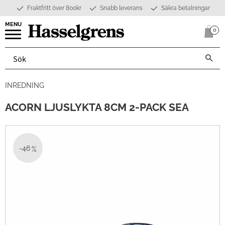
Fraktfritt över 800kr
Snabb leverans
Säkra betalningar
Meny
0
Anta
INREDNING
ACORN LJUSLYKTA 8CM 2-PACK SEA
46
%