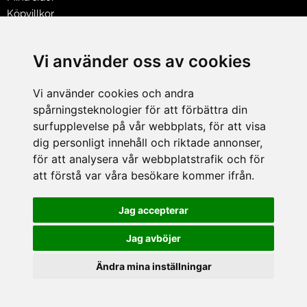
Köpvillkor
Policy & Cookies
Leveranser, reklamationer & returer
Vi använder oss av cookies
Jobba på Hasselgrens
Presentkort
Vi använder cookies och andra
spårningsteknologier för att förbättra din
LEVERANS
surfupplevelse på vår webbplats, för att visa
dig personligt innehåll och riktade annonser,
för att analysera vår webbplatstrafik och för
BETALNINGSSÄTT
att förstå var våra besökare kommer ifrån.
I e-handeln erbjuder vi Klarnas alla betalsätt.
I butiken i Lund kan du betala med Visa, Mastercard, Lund
Jag accepterar
City presentkort och kontanter.
Jag avböjer
Ändra mina inställningar