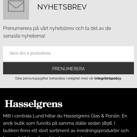
NYHETSBREV
Prenumerera på vårt nyhetsbrev och ta del av de
senaste nyheterna!
PRENUMERERA
Dina personuppgifter behandlas i enlighet med vår
integritetspolicy
.
Mitt i centrala Lund hittar du Hasselgrens Glas & Porslin. En
anrik butik som funnits på samma ställe sedan 1898. I
butiken finns ett stort sortiment av inredningsprodukter och