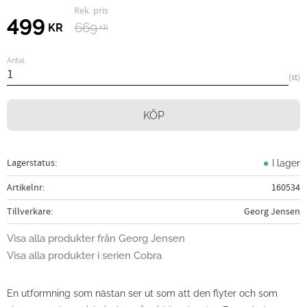
Ordinarie pris:
Nedsatt pris:
499
669
KR
KR
Antal
st
KÖP
Lagerstatus
I lager
Artikelnr
160534
Tillverkare
Georg Jensen
Visa alla produkter från Georg Jensen
Visa alla produkter i serien Cobra
En utformning som nästan ser ut som att den flyter och som