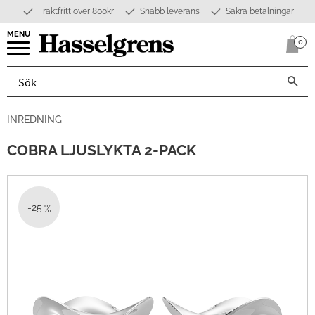
Fraktfritt över 800kr
Snabb leverans
Säkra betalningar
Meny
0
Anta
INREDNING
COBRA LJUSLYKTA 2-PACK
25
%