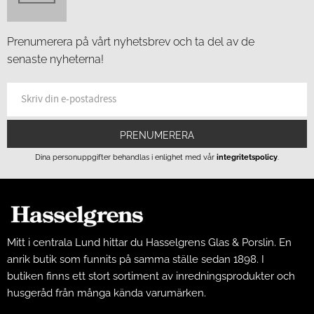
Prenumerera på vårt nyhetsbrev och ta del av de
senaste nyheterna!
PRENUMERERA
Dina personuppgifter behandlas i enlighet med vår
integritetspolicy
.
Mitt i centrala Lund hittar du Hasselgrens Glas & Porslin. En
anrik butik som funnits på samma ställe sedan 1898. I
butiken finns ett stort sortiment av inredningsprodukter och
husgeråd från många kända varumärken.