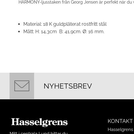
HARMONY-ljusstaken från Georg Jensen är perfekt när du vill
Material:
18 K guldpläterat rostfritt stål
Mått:
H: 14,3cm B: 41,9cm. Ø: 16 mm.
NYHETSBREV
KONTAKT
Hasselgrens 
Mitt i centrala Lund hittar du