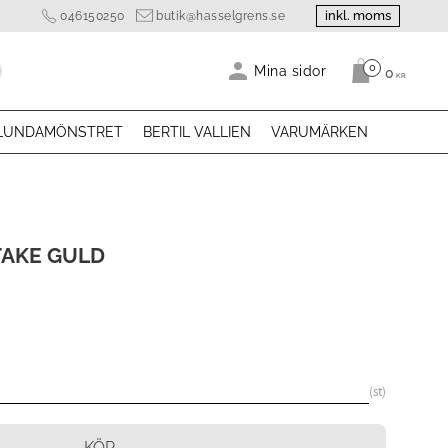
inkl. moms
046150250
butik@hasselgrens.se
0
Antal produk
Mina sidor
0
KR
LUNDAMÖNSTRET
BERTIL VALLIEN
VARUMÄRKEN
AKE GULD
st
KÖP