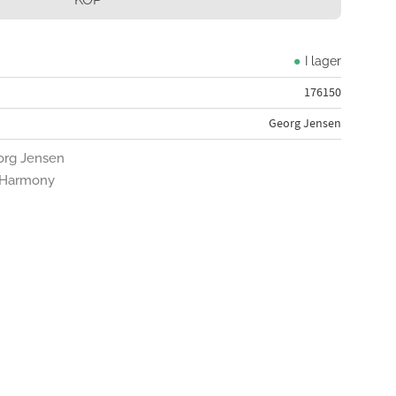
I lager
176150
Georg Jensen
eorg Jensen
n Harmony