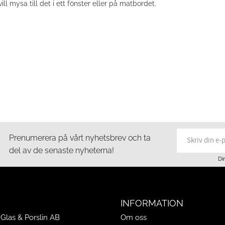
 mysa till det i ett fönster eller på matbordet.
Prenumerera på vårt nyhetsbrev och ta
del av de senaste nyheterna!
Di
INFORMATION
Glas & Porslin AB
Om oss