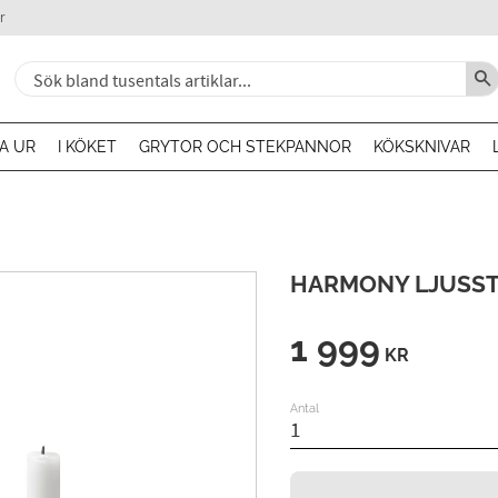
r
A UR
I KÖKET
GRYTOR OCH STEKPANNOR
KÖKSKNIVAR
HARMONY LJUSST
1 999
KR
Antal