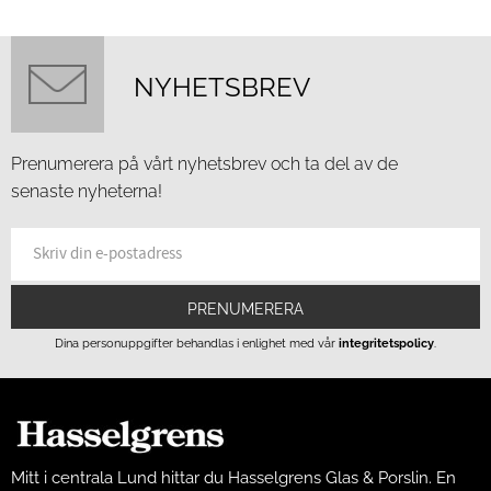
NYHETSBREV
Prenumerera på vårt nyhetsbrev och ta del av de
senaste nyheterna!
PRENUMERERA
Dina personuppgifter behandlas i enlighet med vår
integritetspolicy
.
Mitt i centrala Lund hittar du Hasselgrens Glas & Porslin. En