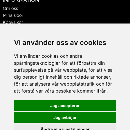
Om oss
Mina sidor
Köpvillkor
Policy & Cookies
Leveranser, reklamationer & returer
Vi använder oss av cookies
Jobba på Hasselgrens
Presentkort
Vi använder cookies och andra
spårningsteknologier för att förbättra din
LEVERANS
surfupplevelse på vår webbplats, för att visa
dig personligt innehåll och riktade annonser,
för att analysera vår webbplatstrafik och för
BETALNINGSSÄTT
att förstå var våra besökare kommer ifrån.
I e-handeln erbjuder vi Klarnas alla betalsätt.
I butiken i Lund kan du betala med Visa, Mastercard, Lund
Jag accepterar
City presentkort och kontanter.
Jag avböjer
Ändra mina inställningar