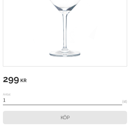
299
KR
Antal
st
KÖP