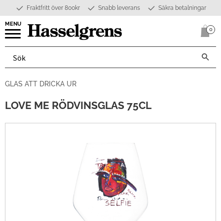
Fraktfritt över 800kr
Snabb leverans
Säkra betalningar
Meny
0
Anta
GLAS ATT DRICKA UR
LOVE ME RÖDVINSGLAS 75CL