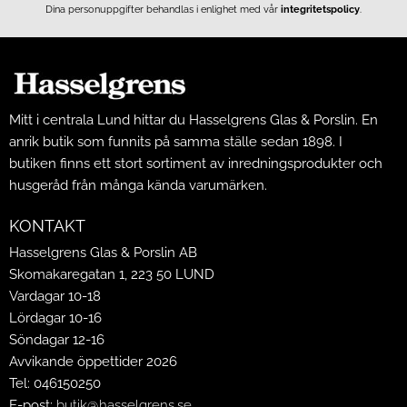
Dina personuppgifter behandlas i enlighet med vår
integritetspolicy
.
Mitt i centrala Lund hittar du Hasselgrens Glas & Porslin. En
anrik butik som funnits på samma ställe sedan 1898. I
butiken finns ett stort sortiment av inredningsprodukter och
husgeråd från många kända varumärken.
KONTAKT
Hasselgrens Glas & Porslin AB
Skomakaregatan 1, 223 50 LUND
Vardagar 10-18
Lördagar 10-16
Söndagar 12-16
Avvikande öppettider 2026
Tel: 046150250
E-post:
butik@hasselgrens.se