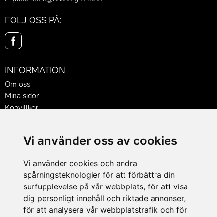
FÖLJ OSS PÅ:
INFORMATION
Om oss
Mina sidor
Köpvillkor
Policy & Cookies
Leveranser, reklamationer & returer
Vi använder oss av cookies
Jobba på Hasselgrens
Presentkort
Vi använder cookies och andra
spårningsteknologier för att förbättra din
LEVERANS
surfupplevelse på vår webbplats, för att visa
dig personligt innehåll och riktade annonser,
för att analysera vår webbplatstrafik och för
BETALNINGSSÄTT