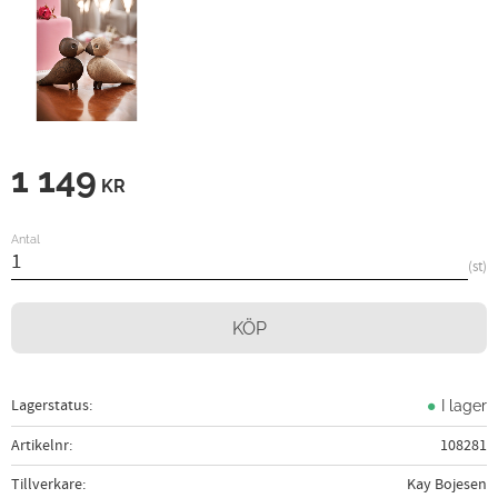
1 149
KR
Antal
st
KÖP
Lagerstatus
I lager
Artikelnr
108281
Tillverkare
Kay Bojesen