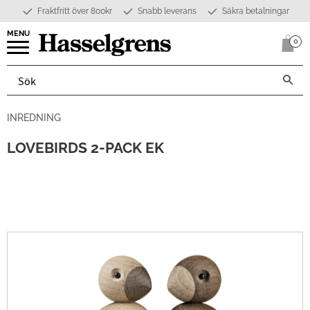
Fraktfritt över 800kr
Snabb leverans
Säkra betalningar
Meny
0
Anta
INREDNING
LOVEBIRDS 2-PACK EK