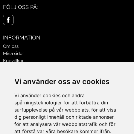
FÖLJ OSS PÅ:
INFORMATION
Om oss
Mina sidor
Köpvillkor
Policy & Cookies
Leveranser, reklamationer & returer
Vi använder oss av cookies
Jobba på Hasselgrens
Presentkort
Vi använder cookies och andra
spårningsteknologier för att förbättra din
LEVERANS
surfupplevelse på vår webbplats, för att visa
dig personligt innehåll och riktade annonser,
för att analysera vår webbplatstrafik och för
BETALNINGSSÄTT
att förstå var våra besökare kommer ifrån.