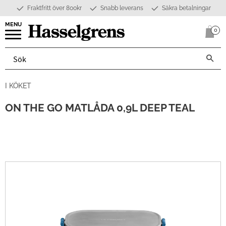
Fraktfritt över 800kr
Snabb leverans
Säkra betalningar
Meny
0
Anta
I KÖKET
ON THE GO MATLÅDA 0,9L DEEP TEAL