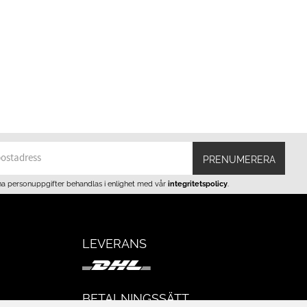
PRENUMERERA
na personuppgifter behandlas i enlighet med vår
integritetspolicy
.
LEVERANS
BETALNINGSSÄTT