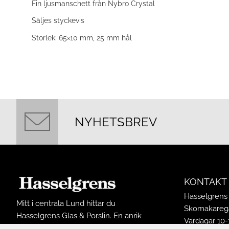
Fin ljusmanschett från Nybro Crystal
Säljes styckevis
Storlek: 65×10 mm, 25 mm hål
NYHETSBREV
KONTAKT
Hasselgrens 
Mitt i centrala Lund hittar du
Skomakarega
Hasselgrens Glas & Porslin. En anrik
Vardagar 10-
butik som funnits på samma ställe