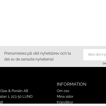
Prenumerera på vårt nyhetsbrev och ta
del av de senaste nyheterna!
Di
INFORMATION
Glas & Porslin AB
Om oss
tan 1, 223 50 LUND
Mina sidor
18
Köpvillkor