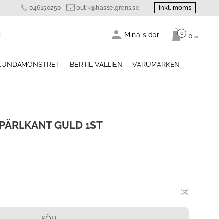
inkl. moms
046150250
butik@hasselgrens.se
0
Antal produk
Mina sidor
0
KR
LUNDAMÖNSTRET
BERTIL VALLIEN
VARUMÄRKEN
PÄRLKANT GULD 1ST
st
KÖP