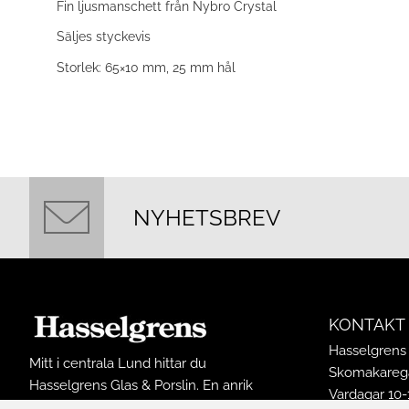
Fin ljusmanschett från Nybro Crystal
Säljes styckevis
Storlek: 65×10 mm, 25 mm hål
NYHETSBREV
KONTAKT
Hasselgrens 
Mitt i centrala Lund hittar du
Skomakarega
Hasselgrens Glas & Porslin. En anrik
Vardagar 10-
butik som funnits på samma ställe