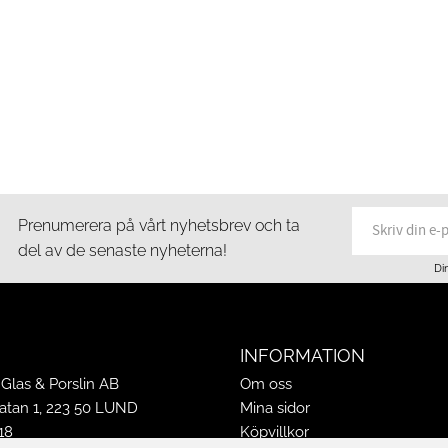
Prenumerera på vårt nyhetsbrev och ta
del av de senaste nyheterna!
Di
INFORMATION
Glas & Porslin AB
Om oss
tan 1, 223 50 LUND
Mina sidor
18
Köpvillkor