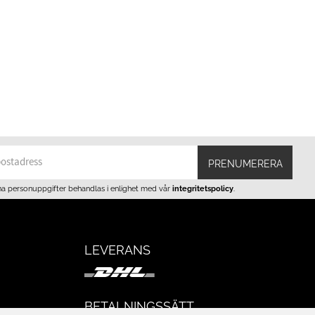
PRENUMERERA
na personuppgifter behandlas i enlighet med vår
integritetspolicy
.
LEVERANS
BETALNINGSSÄTT