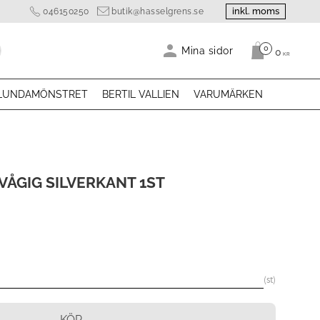
inkl. moms
046150250
butik@hasselgrens.se
0
Antal produk
Mina sidor
0
KR
LUNDAMÖNSTRET
BERTIL VALLIEN
VARUMÄRKEN
ÅGIG SILVERKANT 1ST
st
KÖP