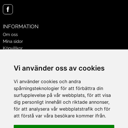
INFORMATION
Om oss
Mina sidor
Köpvillkor
Policy & Cookies
Leveranser, reklamationer & returer
Vi använder oss av cookies
Jobba på Hasselgrens
Presentkort
Vi använder cookies och andra
spårningsteknologier för att förbättra din
LEVERANS
surfupplevelse på vår webbplats, för att visa
dig personligt innehåll och riktade annonser,
för att analysera vår webbplatstrafik och för
BETALNINGSSÄTT
att förstå var våra besökare kommer ifrån.
I e-handeln erbjuder vi Klarnas alla betalsätt.
I butiken i Lund kan du betala med Visa, Mastercard, Lund