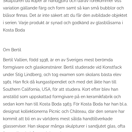
Skulpturen du köper är handgjord och därav förekommer viss
variation gällande färg och form samt så kan små bubblor och
blåsor finnas. Det är inte säkert att du får den avbildade objektet
i serien. Varje produkt är synad och godkänd av glasblåsarna i
Kosta Boda
Om Bertil
Bertil Vallien, född 1938, är en av Sveriges mest berömda
formgivare och glaskonstnärer. Bertil studerade vid Konstfack
under Stig Lindberg, och tog examen som skolans bästa elev
1961. Han fick då kungastipendiet och med det åkte han till
Southern California, USA, för att studera. Kort efter blev han
anställd som uppskattad formgivare på en keramikfabrik och
sedan kom han till Kosta Boda 1963. För Kosta Boda har han bl.a.
designat kollektionerna Picnic och Château, där den senare har
kommit att bli en av världens mest sålda handtillverkade
glasserviser. Han skapar många skulpturer i sandjutet glas, ofta