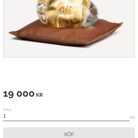
19 000
KR
Antal
st
KÖP