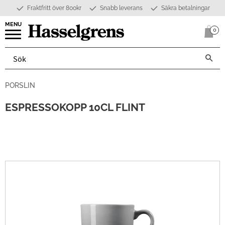
Fraktfritt över 800kr
Snabb leverans
Säkra betalningar
Meny
0
Anta
PORSLIN
ESPRESSOKOPP 10CL FLINT