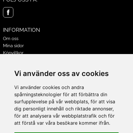
INFORMATION
Om oss
Mina sidor
Köpvillkor
Policy & Cookies
Leveranser, reklamationer & returer
Vi använder oss av cookies
Jobba på Hasselgrens
Presentkort
Vi använder cookies och andra
spårningsteknologier för att förbättra din
LEVERANS
surfupplevelse på vår webbplats, för att visa
dig personligt innehåll och riktade annonser,
för att analysera vår webbplatstrafik och för
BETALNINGSSÄTT
att förstå var våra besökare kommer ifrån.
I e-handeln erbjuder vi Klarnas alla betalsätt.