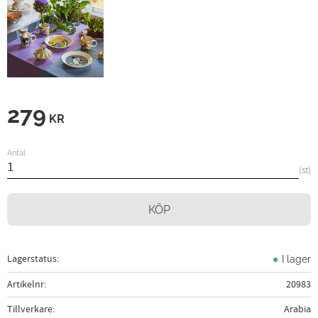
279
KR
Antal
st
KÖP
Lagerstatus
I lager
Artikelnr
20983
Tillverkare
Arabia