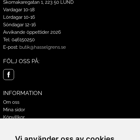
Skomakaregatan 1, 223 50 LUND
Vardagar 10-18
Lördagar 10-16
Söndagar 12-16
Avvikande öppettider 2026
Tel: 046150250
E-post:
butik@hasselgrens.se
FÖLJ OSS PÅ:
INFORMATION
Om oss
Mina sidor
Köpvillkor
Policy & Cookies
Leveranser, reklamationer & returer
Vi använder oss av cookies
Jobba på Hasselgrens