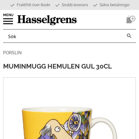
Fraktfritt över 800kr
Snabb leverans
Säkra betalningar
Meny
0
Anta
PORSLIN
MUMINMUGG HEMULEN GUL 30CL