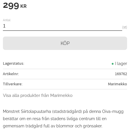
299
KR
Antal
st
KÖP
Lagerstatus
I lager
Artikelnr
169762
Tillverkare
Marimekko
Visa alla produkter från Marimekko
Mönstret Siirtolapuutarha (stadsträdgård) på denna Oiva-mugg
berättar om en resa från stadens livliga centrum till en
gemensam trädgård full av blommor och grönsaker.