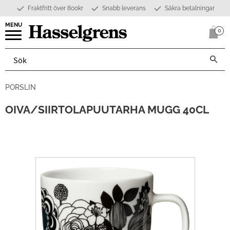
Fraktfritt över 800kr
Snabb leverans
Säkra betalningar
Meny
0
Anta
PORSLIN
OIVA/SIIRTOLAPUUTARHA MUGG 40CL