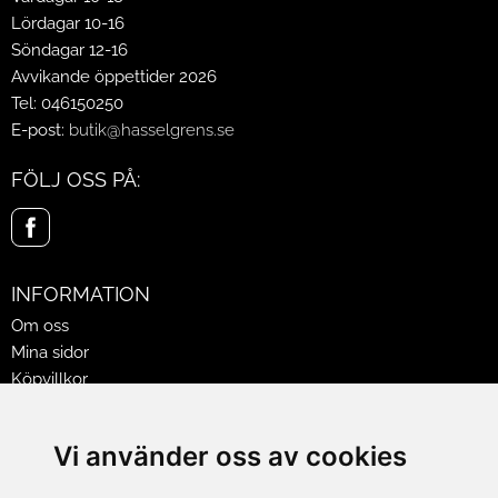
Lördagar 10-16
Söndagar 12-16
Avvikande öppettider 2026
Tel: 046150250
E-post:
butik@hasselgrens.se
FÖLJ OSS PÅ:
INFORMATION
Om oss
Mina sidor
Köpvillkor
Policy & Cookies
Leveranser, reklamationer & returer
Vi använder oss av cookies
Jobba på Hasselgrens
Presentkort