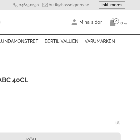
inkl. moms
046150250
butik@hasselgrens.se
0
Antal produk
Mina sidor
0
KR
LUNDAMÖNSTRET
BERTIL VALLIEN
VARUMÄRKEN
ABC 40CL
st
KÖP