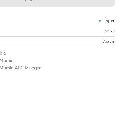
I lager
20979
Arabia
bia
n Mumin
en Mumin ABC Muggar