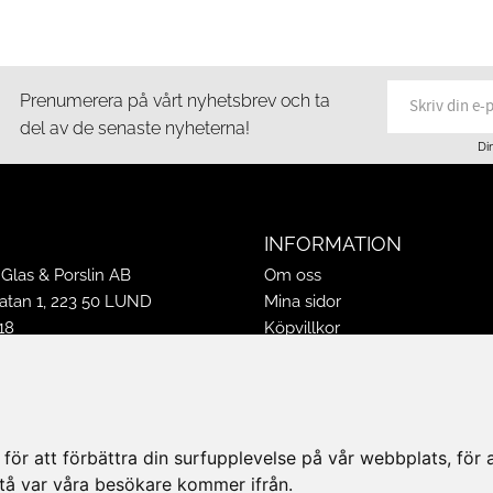
Prenumerera på vårt nyhetsbrev och ta
del av de senaste nyheterna!
Di
INFORMATION
Glas & Porslin AB
Om oss
tan 1, 223 50 LUND
Mina sidor
18
Köpvillkor
16
Policy & Cookies
-16
Leveranser, reklamationer & r
ppettider 2026
Jobba på Hasselgrens
50
Presentkort
ör att förbättra din surfupplevelse på vår webbplats, för at
k@hasselgrens.se
rstå var våra besökare kommer ifrån.