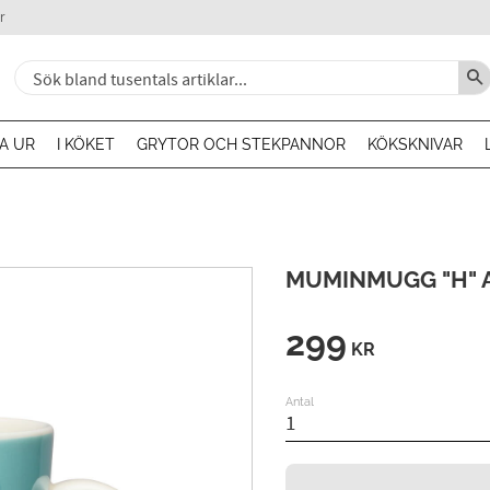
r
A UR
I KÖKET
GRYTOR OCH STEKPANNOR
KÖKSKNIVAR
MUMINMUGG "H" 
299
KR
Antal