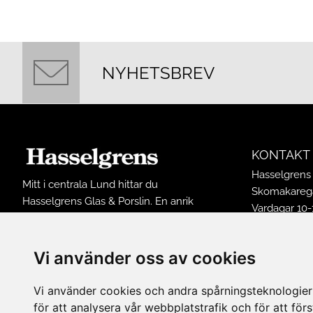
NYHETSBREV
KONTAKT
Hasselgrens 
Mitt i centrala Lund hittar du
Skomakarega
Hasselgrens Glas & Porslin. En anrik
Vardagar 10-
butik som funnits på samma ställe
Lördagar 10-
sedan 1898. I butiken finns ett stort
Söndagar 12
sortiment av inredningsprodukter och
Vi använder oss av cookies
Avvikande ö
husgeråd från många kända
Tel: 0461502
varumärken.
Vi använder cookies och andra spårningsteknologier f
E-post:
buti
för att analysera vår webbplatstrafik och för att fö