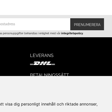
PRENUMERERA
na personuppgifter behandlas i enlighet med vår
integritetspolicy
.
LEVERANS
BETALNINGSSÄTT
I e-handeln erbjuder vi Klarnas alla
eturer
betalsätt.
I butiken i Lund kan du betala med Visa,
Mastercard, Lund City presentkort och
t visa dig personligt innehåll och riktade annonser,
kontanter.