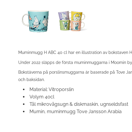
Muminmugg H ABC 40 cl har en illustration av bokstaven H 
Under 2022 släpps de första muminmuggarna i Moomin by Ar
Bokstäverna på porslinsmuggarna är baserade på Tove Janss
och baksidan.
Material: Vitroporslin
Volym 40cl
Tål mikrovågsugn & diskmaskin, ugnseldsfast
Mumin, muminmugg Tove Jansson Arabia