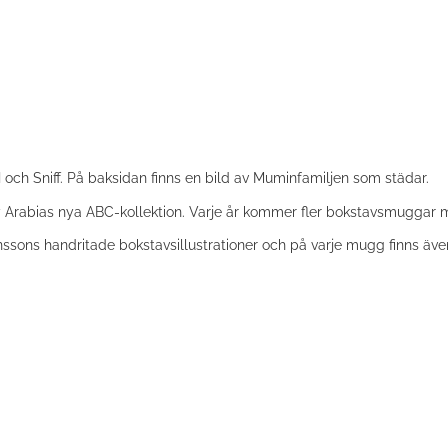
och Sniff. På baksidan finns en bild av Muminfamiljen som städar.
abias nya ABC-kollektion. Varje år kommer fler bokstavsmuggar med
ons handritade bokstavsillustrationer och på varje mugg finns även