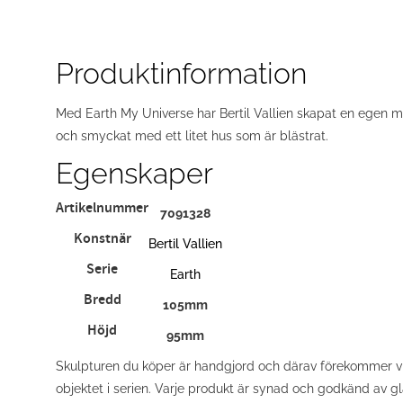
Produktinformation
Med Earth My Universe har Bertil Vallien skapat en egen min
och smyckat med ett litet hus som är blästrat.
Egenskaper
Artikelnummer
7091328
Konstnär
Bertil Vallien
Serie
Earth
Bredd
105mm
Höjd
95mm
Skulpturen du köper är handgjord och därav förekommer vis
objektet i serien. Varje produkt är synad och godkänd av g