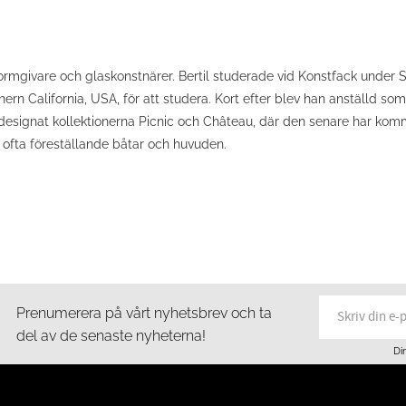
formgivare och glaskonstnärer. Bertil studerade vid Konstfack under
hern California, USA, för att studera. Kort efter blev han anställd 
 designat kollektionerna Picnic och Château, där den senare har komm
, ofta föreställande båtar och huvuden.
Prenumerera på vårt nyhetsbrev och ta
del av de senaste nyheterna!
Di