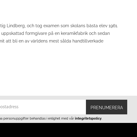
 Stig Lindberg, och tog examen som skolans bästa elev 1961.
som uppskattad formgivare på en keramikfabrik och sedan
it att bli en av världens mest sålda handtillverkade
PRENUMERERA
na personuppgifter behandlas i enlighet med vår
integritetspolicy
.