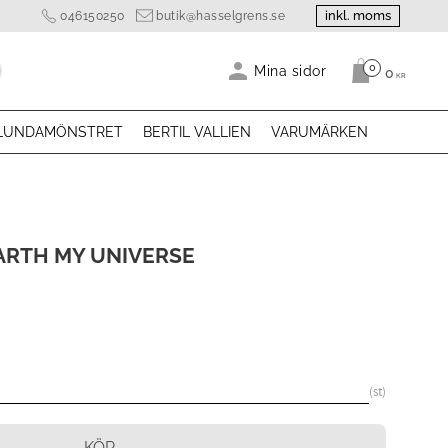
inkl. moms
046150250
butik@hasselgrens.se
0
Antal produk
Mina sidor
0
KR
LUNDAMÖNSTRET
BERTIL VALLIEN
VARUMÄRKEN
EARTH MY UNIVERSE
st
KÖP