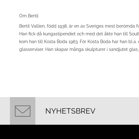
Om Bertil
Bertil Vallien, född 1938, är en av Sveriges mest berömda 
Han fick då kungastipendiet och med det åkte han till Sout
kom han till Kosta Boda 1963. För Kosta Boda har han bl.a.
glasserviser. Han skapar många skulpturer i sandjutet glas
NYHETSBREV