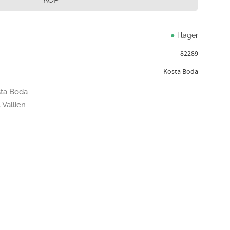
I lager
82289
Kosta Boda
sta Boda
 Vallien