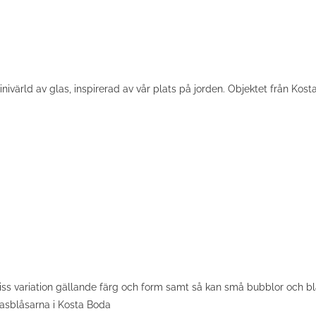
ivärld av glas, inspirerad av vår plats på jorden. Objektet från Kost
s variation gällande färg och form samt så kan små bubblor och blåso
lasblåsarna i Kosta Boda