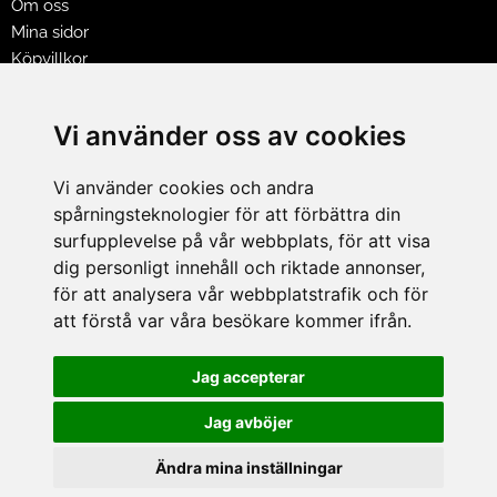
Om oss
Mina sidor
Köpvillkor
Policy & Cookies
Leveranser, reklamationer & returer
Vi använder oss av cookies
Jobba på Hasselgrens
Presentkort
Vi använder cookies och andra
spårningsteknologier för att förbättra din
LEVERANS
surfupplevelse på vår webbplats, för att visa
dig personligt innehåll och riktade annonser,
för att analysera vår webbplatstrafik och för
BETALNINGSSÄTT
att förstå var våra besökare kommer ifrån.
I e-handeln erbjuder vi Klarnas alla betalsätt.
I butiken i Lund kan du betala med Visa, Mastercard, Lund
Jag accepterar
City presentkort och kontanter.
Jag avböjer
Ändra mina inställningar