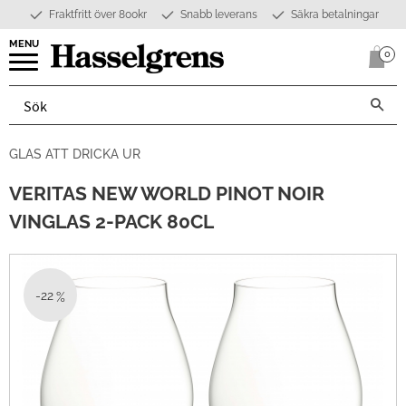
Fraktfritt över 800kr
Snabb leverans
Säkra betalningar
Meny
0
Anta
GLAS ATT DRICKA UR
VERITAS NEW WORLD PINOT NOIR
VINGLAS 2-PACK 80CL
22
%