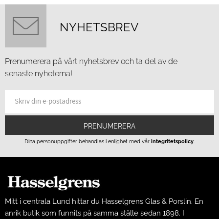
NYHETSBREV
Prenumerera på vårt nyhetsbrev och ta del av de
senaste nyheterna!
PRENUMERERA
Dina personuppgifter behandlas i enlighet med vår
integritetspolicy
.
Mitt i centrala Lund hittar du Hasselgrens Glas & Porslin. En
anrik butik som funnits på samma ställe sedan 1898. I