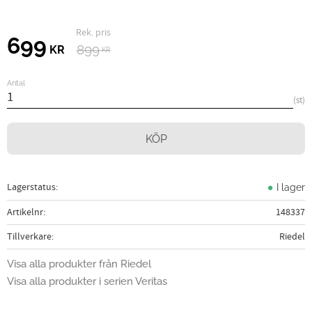
Ordinarie pris:
Nedsatt pris:
699
899
KR
KR
Antal
st
KÖP
Lagerstatus
I lager
Artikelnr
148337
Tillverkare
Riedel
Visa alla produkter från Riedel
Visa alla produkter i serien Veritas