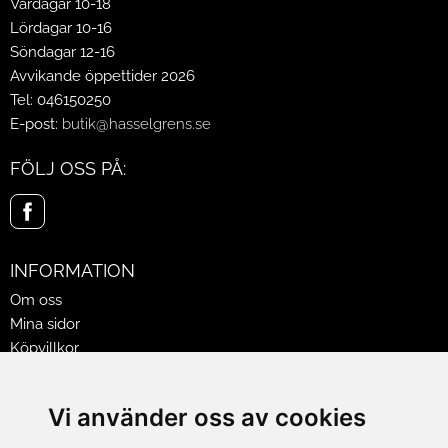
Vardagar 10-18
Lördagar 10-16
Söndagar 12-16
Avvikande öppettider 2026
Tel: 046150250
E-post:
butik@hasselgrens.se
FÖLJ OSS PÅ:
INFORMATION
Om oss
Mina sidor
Köpvillkor
Policy & Cookies
Leveranser, reklamationer & returer
Vi använder oss av cookies
Jobba på Hasselgrens
Presentkort