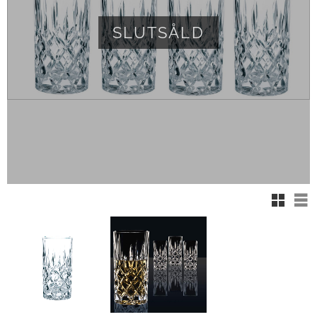
SLUTSÅLD
Rutnät
Lis