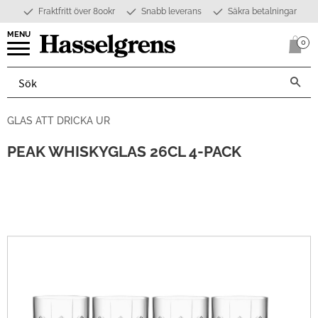
Fraktfritt över 800kr
Snabb leverans
Säkra betalningar
Meny
0
Anta
GLAS ATT DRICKA UR
PEAK WHISKYGLAS 26CL 4-PACK