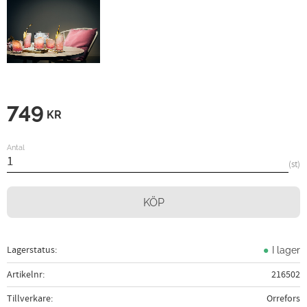
749
KR
Antal
st
KÖP
Lagerstatus
I lager
Artikelnr
216502
Tillverkare
Orrefors