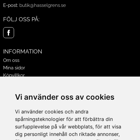
E-post:
butik@hasselgrens.se
FÖLJ OSS PÅ:
INFORMATION
Om oss
Mina sidor
Köpvillkor
Policy & Cookies
Leveranser, reklamationer & returer
Vi använder oss av cookies
Jobba på Hasselgrens
Presentkort
Vi använder cookies och andra
spårningsteknologier för att förbättra din
LEVERANS
surfupplevelse på vår webbplats, för att visa
dig personligt innehåll och riktade annonser,