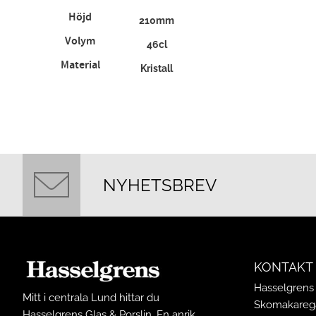
Höjd
210mm
Volym
46cl
Material
Kristall
NYHETSBREV
KONTAKT
Hasselgrens 
Mitt i centrala Lund hittar du
Skomakarega
Hasselgrens Glas & Porslin. En anrik