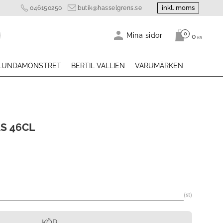
inkl. moms
046150250
butik@hasselgrens.se
0
Antal produk
Mina sidor
0
KR
LUNDAMÖNSTRET
BERTIL VALLIEN
VARUMÄRKEN
S 46CL
st
KÖP