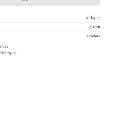
I lager
214390
Orrefors
efors
n Metropol