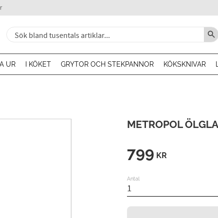
r
A UR
I KÖKET
GRYTOR OCH STEKPANNOR
KÖKSKNIVAR
METROPOL ÖLGLA
799
KR
Antal