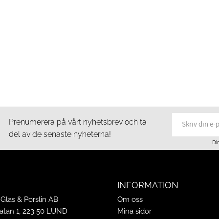
Prenumerera på vårt nyhetsbrev och ta
del av de senaste nyheterna!
Di
INFORMATION
Glas & Porslin AB
Om oss
tan 1, 223 50 LUND
Mina sidor