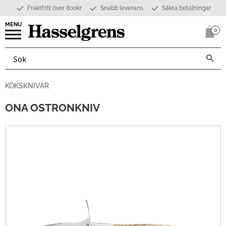
Fraktfritt över 800kr
Snabb leverans
Säkra betalningar
Meny
0
Anta
KÖKSKNIVAR
ONA OSTRONKNIV