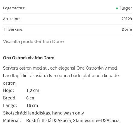
Lagerstatus
I lager
Artikelnr
20129
Tillverkare
Dorre
Visa alla produkter från Dorre
Ona Ostronkniv från Dorre
Servera ostron med stil och elegans! Ona Ostronkniv med
handtag i fint akasiaträ kan öppna både platta och kupade
ostron.
Höjd:
1,2 cm
Bredd:
6 cm
Längd:
16 cm
Skötselråd:
Handdiskas, hand wash only
Material:
Rostrfritt stål & Akacia, Stainless steel & Acacia