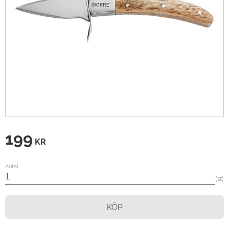
199
KR
Antal
st
KÖP