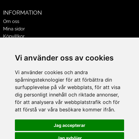
INFORMATION
Om oss
Mina sidor
Köpvillkor
Policy & Cookies
Leveranser, reklamationer & returer
Vi använder oss av cookies
Jobba på Hasselgrens
Presentkort
Vi använder cookies och andra
spårningsteknologier för att förbättra din
LEVERANS
surfupplevelse på vår webbplats, för att visa
dig personligt innehåll och riktade annonser,
för att analysera vår webbplatstrafik och för
BETALNINGSSÄTT
att förstå var våra besökare kommer ifrån.
I e-handeln erbjuder vi Klarnas alla betalsätt.
I butiken i Lund kan du betala med Visa, Mastercard, Lund
Jag accepterar
City presentkort och kontanter.
Jag avböjer