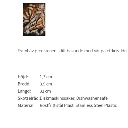
Framhäv precisionen i ditt bakande med vår palettkniv. Ide
Höjd:
1,3 cm
Bredd:
3,5 cm
Längd:
32 cm
Skötselråd:
Diskmaskinssäker, Dishwasher safe
Material:
Rostfritt stål Plast, Stainless Steel Plastic