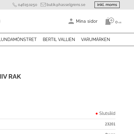
inkl. moms
046150250
butik@hasselgrens.se
0
Antal produk
Mina sidor
0
KR
LUNDAMÖNSTRET
BERTIL VALLIEN
VARUMÄRKEN
IV RAK
Slutsåld
23201