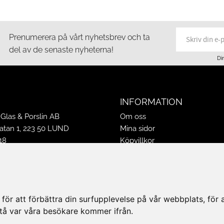
Prenumerera på vårt nyhetsbrev och ta
del av de senaste nyheterna!
Di
INFORMATION
Glas & Porslin AB
Om oss
tan 1, 223 50 LUND
Mina sidor
18
Köpvillkor
16
Policy & Cookies
-16
Leveranser, reklamationer & r
ppettider 2026
Jobba på Hasselgrens
50
Presentkort
ör att förbättra din surfupplevelse på vår webbplats, för at
k@hasselgrens.se
rstå var våra besökare kommer ifrån.
PÅ: