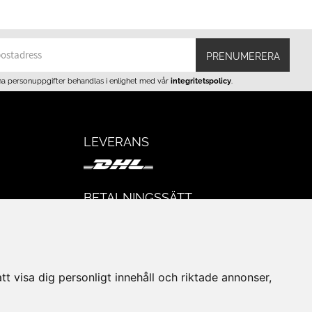
PRENUMERERA
na personuppgifter behandlas i enlighet med vår
integritetspolicy
.
LEVERANS
BETALNINGSSÄTT
I e-handeln erbjuder vi Klarnas alla
eturer
betalsätt.
I butiken i Lund kan du betala med Visa,
Mastercard, Lund City presentkort och
t visa dig personligt innehåll och riktade annonser,
kontanter.