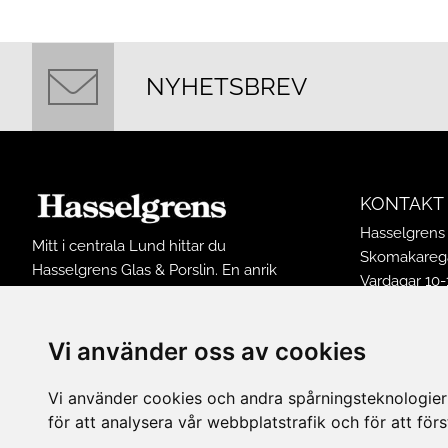
NYHETSBREV
KONTAKT
Hasselgrens 
Mitt i centrala Lund hittar du
Skomakarega
Hasselgrens Glas & Porslin. En anrik
Vardagar 10-
butik som funnits på samma ställe
Lördagar 10-
sedan 1898. I butiken finns ett stort
Söndagar 12
sortiment av inredningsprodukter och
Vi använder oss av cookies
Avvikande ö
husgeråd från många kända
Tel: 0461502
varumärken.
Vi använder cookies och andra spårningsteknologier f
E-post:
buti
för att analysera vår webbplatstrafik och för att fö
FÖLJ OSS 