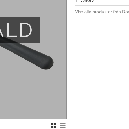
Tillverkare
Visa alla produkter från Do
ÅLD
Rutnätsvy
Listvy