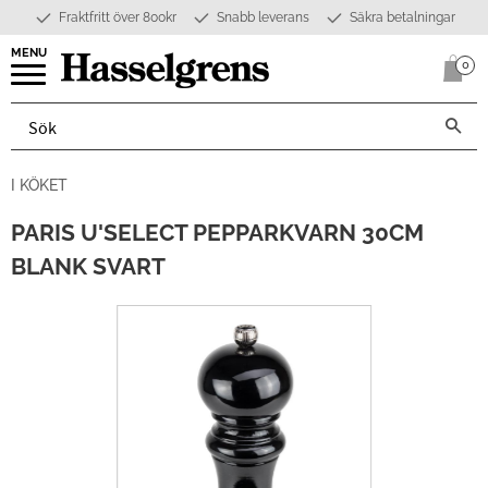
Fraktfritt över 800kr
Snabb leverans
Säkra betalningar
Meny
0
Anta
I KÖKET
PARIS U'SELECT PEPPARKVARN 30CM
BLANK SVART