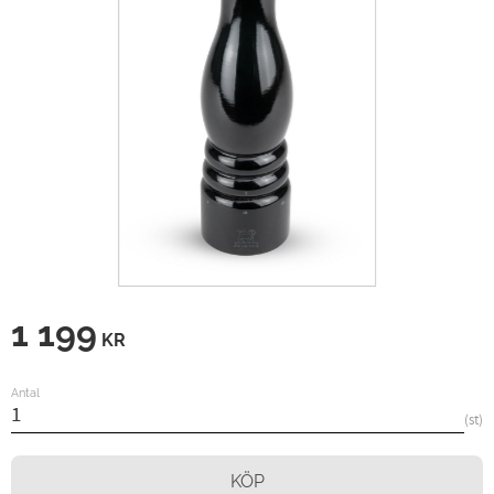
1 199
KR
Antal
st
KÖP