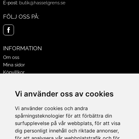
E-post:
butik@hasselgrens.se
FÖLJ OSS PÅ:
INFORMATION
Om oss
Mina sidor
Köpvillkor
Policy & Cookies
Leveranser, reklamationer & returer
Vi använder oss av cookies
Jobba på Hasselgrens
Presentkort
Vi använder cookies och andra
spårningsteknologier för att förbättra din
LEVERANS
surfupplevelse på vår webbplats, för att visa
dig personligt innehåll och riktade annonser,
för att analysera vår webbplatstrafik och för