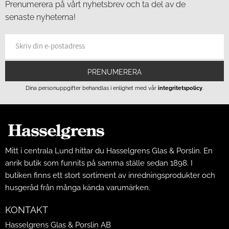
Prenumerera på vårt nyhetsbrev och ta del av de
senaste nyheterna!
PRENUMERERA
Dina personuppgifter behandlas i enlighet med vår
integritetspolicy
.
Mitt i centrala Lund hittar du Hasselgrens Glas & Porslin. En
anrik butik som funnits på samma ställe sedan 1898. I
butiken finns ett stort sortiment av inredningsprodukter och
husgeråd från många kända varumärken.
KONTAKT
Hasselgrens Glas & Porslin AB