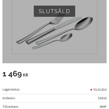
SLUTSÅLD
1 469
KR
Lagerstatus
Slutsåld
Artikelnr
53416
Tillverkare
WMF