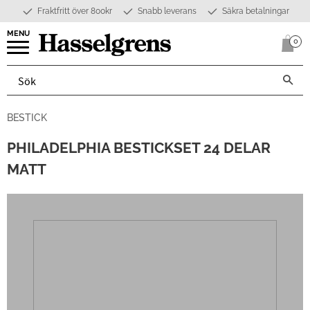
Fraktfritt över 800kr
Snabb leverans
Säkra betalningar
Meny
0
Anta
BESTICK
PHILADELPHIA BESTICKSET 24 DELAR
MATT