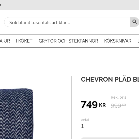
r
A UR
I KÖKET
GRYTOR OCH STEKPANNOR
KÖKSKNIVAR
CHEVRON PLÄD B
Ordin
Nedsatt pris:
749
999
KR
KR
Antal