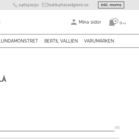
inkl. moms
046150250
butik@hasselgrens.se
0
Antal produk
Mina sidor
0
KR
LUNDAMÖNSTRET
BERTIL VALLIEN
VARUMÄRKEN
LÅ
arie pris:
st