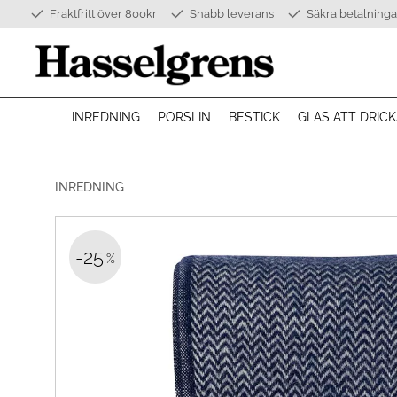
Fraktfritt över 800kr
Snabb leverans
Säkra betalninga
INREDNING
PORSLIN
BESTICK
GLAS ATT DRICK
INREDNING
25
%