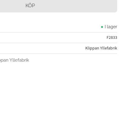
KÖP
I lager
F2833
Klippan Yllefabrik
ppan Yllefabrik