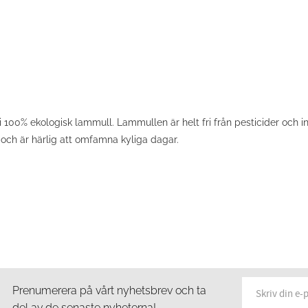
 i 100% ekologisk lammull. Lammullen är helt fri från pesticider och in
 och är härlig att omfamna kyliga dagar.
Prenumerera på vårt nyhetsbrev och ta
del av de senaste nyheterna!