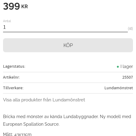
399
KR
Antal
st
KÖP
Lagerstatus
I lager
Artikelnr
25507
Tillverkare
Lundamönstret
Visa alla produkter från Lundamönstret
Bricka med mönster av kända Lundabyggnader. Ny modell med
European Spallation Source.
Mått: 43x33cm