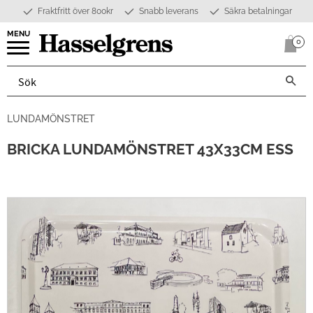
Fraktfritt över 800kr
Snabb leverans
Säkra betalningar
Meny
0
Anta
LUNDAMÖNSTRET
BRICKA LUNDAMÖNSTRET 43X33CM ESS