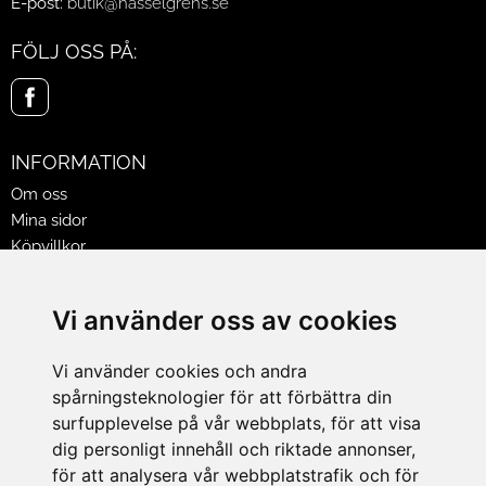
E-post:
butik@hasselgrens.se
FÖLJ OSS PÅ:
INFORMATION
Om oss
Mina sidor
Köpvillkor
Policy & Cookies
Leveranser, reklamationer & returer
Vi använder oss av cookies
Jobba på Hasselgrens
Presentkort
Vi använder cookies och andra
spårningsteknologier för att förbättra din
LEVERANS
surfupplevelse på vår webbplats, för att visa
dig personligt innehåll och riktade annonser,
för att analysera vår webbplatstrafik och för
BETALNINGSSÄTT