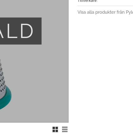
Tillverkare
Visa alla produkter från Py
ÅLD
Rutnätsvy
Listvy