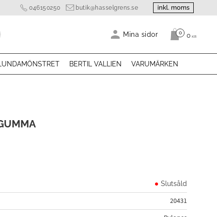
inkl. moms
046150250
butik@hasselgrens.se
0
Antal produk
Mina sidor
0
KR
LUNDAMÖNSTRET
BERTIL VALLIEN
VARUMÄRKEN
 GUMMA
Slutsåld
20431