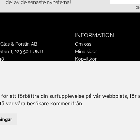
del av de senaste nyheterna!
Di
INFORMATION
Glas & Porslin AB
Om oss
tan 1, 223 50 LUND
Mina sidor
18
Köpvillkor
16
Policy & Cookies
-16
Leveranser, reklamationer & r
ppettider 2026
Jobba på Hasselgrens
50
Presentkort
ör att förbättra din surfupplevelse på vår webbplats, för at
k@hasselgrens.se
rstå var våra besökare kommer ifrån.
PÅ:
ningar