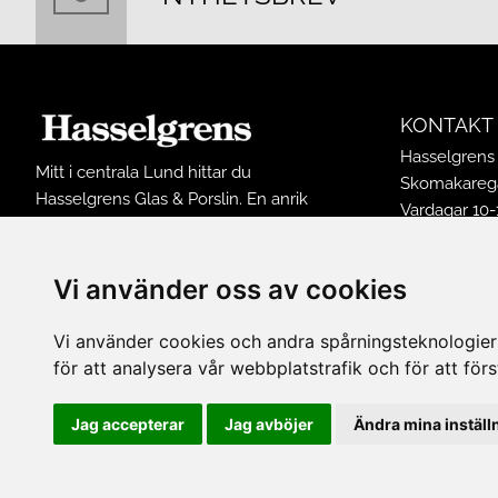
KONTAKT
Hasselgrens 
Mitt i centrala Lund hittar du
Skomakarega
Hasselgrens Glas & Porslin. En anrik
Vardagar 10-
butik som funnits på samma ställe
Lördagar 10-
sedan 1898. I butiken finns ett stort
Söndagar 12
sortiment av inredningsprodukter och
Vi använder oss av cookies
Avvikande ö
husgeråd från många kända
Tel: 0461502
varumärken.
Vi använder cookies och andra spårningsteknologier f
E-post:
buti
för att analysera vår webbplatstrafik och för att fö
FÖLJ OSS 
Jag accepterar
Jag avböjer
Ändra mina inställ