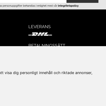
na personuppgifter behandlas i enlighet med vår
integritetspolicy
.
LEVERANS
BETALNINGSSÄTT
I e-handeln erbjuder vi Klarnas alla
eturer
betalsätt.
I butiken i Lund kan du betala med Visa,
Mastercard, Lund City presentkort och
t visa dig personligt innehåll och riktade annonser,
kontanter.