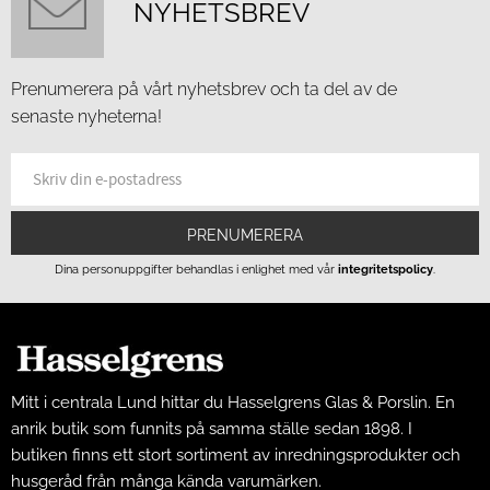
NYHETSBREV
Prenumerera på vårt nyhetsbrev och ta del av de
senaste nyheterna!
PRENUMERERA
Dina personuppgifter behandlas i enlighet med vår
integritetspolicy
.
Mitt i centrala Lund hittar du Hasselgrens Glas & Porslin. En
anrik butik som funnits på samma ställe sedan 1898. I
butiken finns ett stort sortiment av inredningsprodukter och
husgeråd från många kända varumärken.