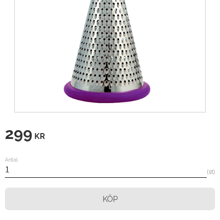
299
KR
Antal
st
KÖP