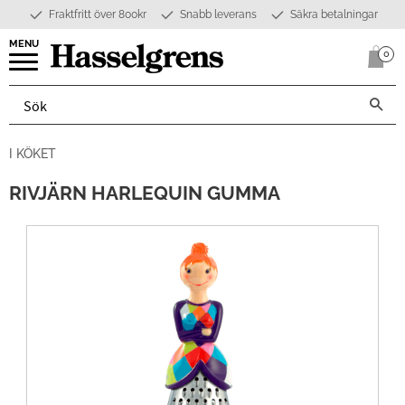
Fraktfritt över 800kr
Snabb leverans
Säkra betalningar
Meny
0
Anta
I KÖKET
RIVJÄRN HARLEQUIN GUMMA