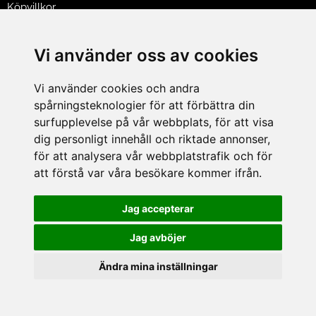
Köpvillkor
Policy & Cookies
Leveranser, reklamationer & returer
Vi använder oss av cookies
Jobba på Hasselgrens
Presentkort
Vi använder cookies och andra
spårningsteknologier för att förbättra din
LEVERANS
surfupplevelse på vår webbplats, för att visa
dig personligt innehåll och riktade annonser,
för att analysera vår webbplatstrafik och för
BETALNINGSSÄTT
att förstå var våra besökare kommer ifrån.
I e-handeln erbjuder vi Klarnas alla betalsätt.
I butiken i Lund kan du betala med Visa, Mastercard, Lund
Jag accepterar
City presentkort och kontanter.
Jag avböjer
Ändra mina inställningar