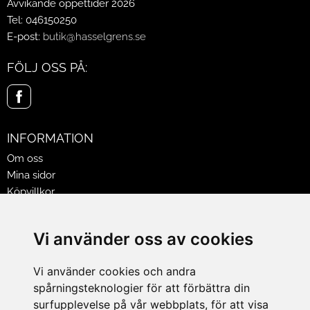
Avvikande öppettider 2026
Tel: 046150250
E-post:
butik@hasselgrens.se
FÖLJ OSS PÅ:
INFORMATION
Om oss
Mina sidor
Köpvillkor
Policy & Cookies
Leveranser, reklamationer & returer
Vi använder oss av cookies
Jobba på Hasselgrens
Presentkort
Vi använder cookies och andra
spårningsteknologier för att förbättra din
LEVERANS
surfupplevelse på vår webbplats, för att visa