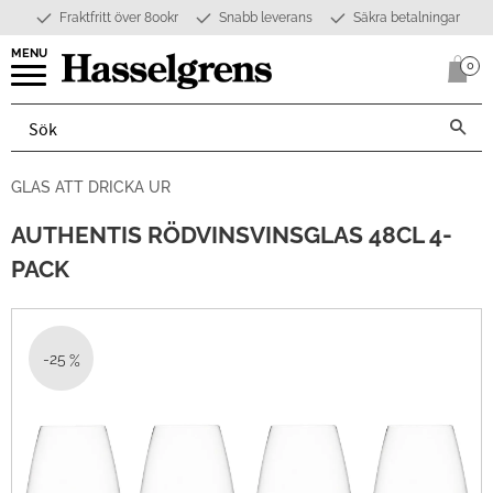
Fraktfritt över 800kr
Snabb leverans
Säkra betalningar
Meny
0
Anta
GLAS ATT DRICKA UR
AUTHENTIS RÖDVINSVINSGLAS 48CL 4-
PACK
25
%