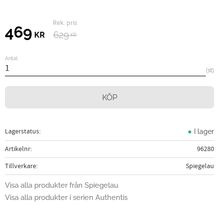
Ordinarie pris:
Nedsatt pris:
469
629
KR
KR
Antal
st
KÖP
Lagerstatus
I lager
Artikelnr
96280
Tillverkare
Spiegelau
Visa alla produkter från Spiegelau
Visa alla produkter i serien Authentis