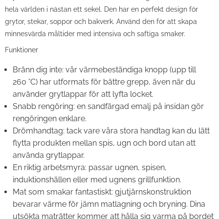
hela världen i nästan ett sekel. Den har en perfekt design för
grytor, stekar, soppor och bakverk. Använd den för att skapa
minnesvärda måltider med intensiva och saftiga smaker.
Funktioner
Bränn dig inte: vår värmebeständiga knopp (upp till
260 °C) har utformats för bättre grepp, även när du
använder grytlappar för att lyfta locket.
Snabb rengöring: en sandfärgad emalj på insidan gör
rengöringen enklare.
Drömhandtag: tack vare våra stora handtag kan du lätt
flytta produkten mellan spis, ugn och bord utan att
använda grytlappar.
En riktig arbetsmyra: passar ugnen, spisen,
induktionshällen eller med ugnens grillfunktion.
Mat som smakar fantastiskt: gjutjärnskonstruktion
bevarar värme för jämn matlagning och bryning. Dina
utsökta maträtter kommer att hålla sig varma på bordet