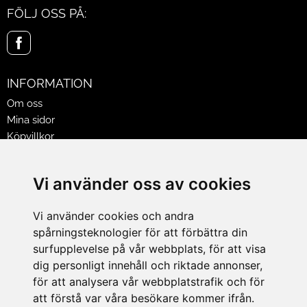
FÖLJ OSS PÅ:
INFORMATION
Om oss
Mina sidor
Köpvillkor
Policy & Cookies
Leveranser, reklamationer & returer
Vi använder oss av cookies
Jobba på Hasselgrens
Presentkort
Vi använder cookies och andra
spårningsteknologier för att förbättra din
LEVERANS
surfupplevelse på vår webbplats, för att visa
dig personligt innehåll och riktade annonser,
för att analysera vår webbplatstrafik och för
BETALNINGSSÄTT
att förstå var våra besökare kommer ifrån.