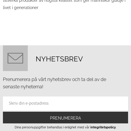
tillverka produkter av högsta kvalitet som ger människor glädje i
livet i generationer
NYHETSBREV
Prenumerera på vårt nyhetsbrev och ta del av de
senaste nyheterna!
PRENUMERERA
Dina personuppgifter behandlas i enlighet med vår
integritetspolicy
.