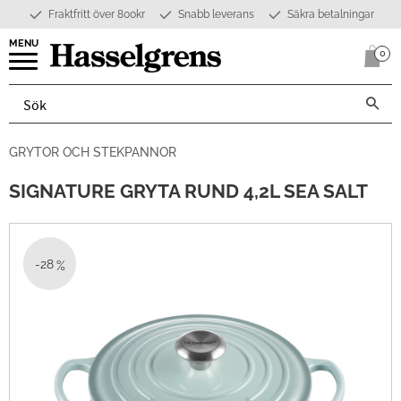
Fraktfritt över 800kr
Snabb leverans
Säkra betalningar
Meny
0
Anta
GRYTOR OCH STEKPANNOR
SIGNATURE GRYTA RUND 4,2L SEA SALT
28
%