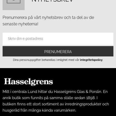
Prenumerera på vårt nyhetsbrev och ta del av de
senaste nyheterna!
PRENUMERERA
Dina personuppgifter behandlas i enlighet med vår
integritetspolicy
.
Mitt i centrala Lund hittar du Hasselgrens Glas & Porslin. En
anrik butik som funnits på samma ställe sedan 1898. I
butiken finns ett stort sortiment av inredningsprodukter och
husgeråd från många kända varumärken.