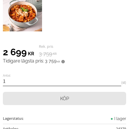
Ordinarie pris:
Nedsatt pris:
2 699
3 759
KR
KR
Tidigare lägsta pris:
3 759
KR
Antal
st
KÖP
Lagerstatus
I lager
Artikelnr
24379