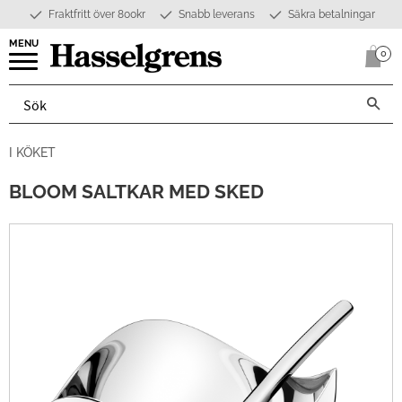
Fraktfritt över 800kr
Snabb leverans
Säkra betalningar
Meny
0
Anta
I KÖKET
BLOOM SALTKAR MED SKED