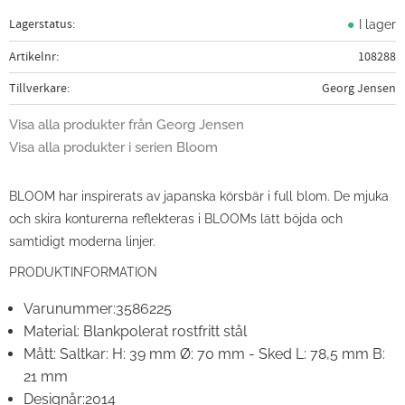
Lagerstatus
I lager
Artikelnr
108288
Tillverkare
Georg Jensen
Visa alla produkter från Georg Jensen
Visa alla produkter i serien Bloom
BLOOM har inspirerats av japanska körsbär i full blom. De mjuka
och skira konturerna reflekteras i BLOOMs lätt böjda och
samtidigt moderna linjer.
PRODUKTINFORMATION
Varunummer:
3586225
Material:
Blankpolerat rostfritt stål
Mått:
Saltkar: H: 39 mm Ø: 70 mm - Sked L: 78,5 mm B:
21 mm
Designår:
2014