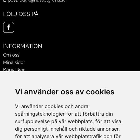
E-post:
butik@hasselgrens.se
FÖLJ OSS PÅ:
INFORMATION
Om oss
Mina sidor
Köpvillkor
Policy & Cookies
Leveranser, reklamationer & returer
Vi använder oss av cookies
Jobba på Hasselgrens
Presentkort
Vi använder cookies och andra
spårningsteknologier för att förbättra din
LEVERANS
surfupplevelse på vår webbplats, för att visa
dig personligt innehåll och riktade annonser,
för att analysera vår webbplatstrafik och för
BETALNINGSSÄTT