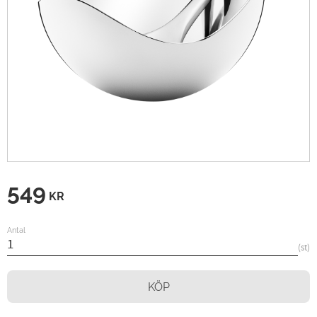
549
KR
Antal
st
KÖP