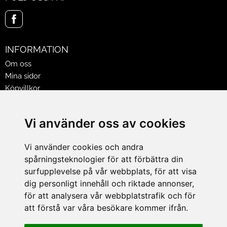
INFORMATION
Om oss
Mina sidor
Köpvillkor
Policy & Cookies
Leveranser, reklamationer & returer
Vi använder oss av cookies
Jobba på Hasselgrens
Presentkort
Vi använder cookies och andra
spårningsteknologier för att förbättra din
LEVERANS
surfupplevelse på vår webbplats, för att visa
dig personligt innehåll och riktade annonser,
för att analysera vår webbplatstrafik och för
BETALNINGSSÄTT
att förstå var våra besökare kommer ifrån.
I e-handeln erbjuder vi Klarnas alla betalsätt.