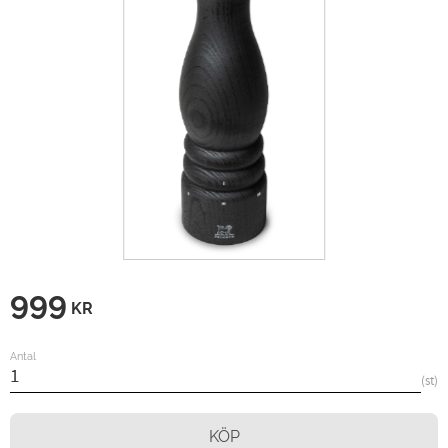
999
KR
Antal
st
KÖP