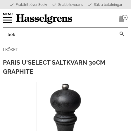
Fraktfritt över 800kr
Snabb leverans
Säkra betalningar
Meny
0
Anta
I KÖKET
PARIS U'SELECT SALTKVARN 30CM
GRAPHITE