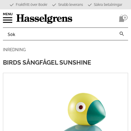
Fraktfritt över 800kr
Snabb leverans
Säkra betalningar
Meny
0
Anta
INREDNING
BIRDS SÅNGFÅGEL SUNSHINE