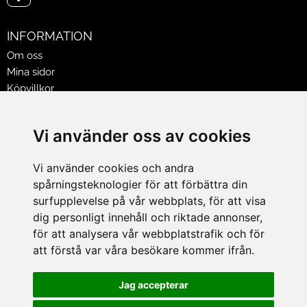
INFORMATION
Om oss
Mina sidor
Köpvillkor
Policy & Cookies
Leveranser, reklamationer & returer
Vi använder oss av cookies
Jobba på Hasselgrens
Presentkort
Vi använder cookies och andra
spårningsteknologier för att förbättra din
LEVERANS
surfupplevelse på vår webbplats, för att visa
dig personligt innehåll och riktade annonser,
för att analysera vår webbplatstrafik och för
BETALNINGSSÄTT
att förstå var våra besökare kommer ifrån.
I e-handeln erbjuder vi Klarnas alla betalsätt.
I butiken i Lund kan du betala med Visa, Mastercard, Lund
Jag accepterar
City presentkort och kontanter.