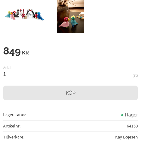
849
KR
Antal
st
KÖP
Lagerstatus
I lager
Artikelnr
64153
Tillverkare
Kay Bojesen