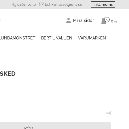
inkl. moms
046150250
butik@hasselgrens.se
0
Antal produk
Mina sidor
0
KR
LUNDAMÖNSTRET
BERTIL VALLIEN
VARUMÄRKEN
SSKED
st
KÖP