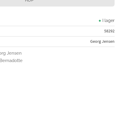
I lager
58292
Georg Jensen
eorg Jensen
n Bernadotte