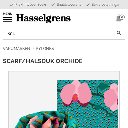
Fraktfritt över 800kr
Snabb leverans
Säkra betalningar
Meny
0
Anta
VARUMÄRKEN
PYLONES
SCARF/HALSDUK ORCHIDÉ