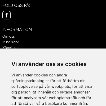
FÖLJ OSS PÅ:
INFORMATION
Om oss
Mina sidor
Köpvillkor
Policy & Cookies
Leveranser, reklamationer & returer
Vi använder oss av cookies
Jobba på Hasselgrens
Presentkort
Vi använder cookies och andra
spårningsteknologier för att förbättra din
LEVERANS
surfupplevelse på vår webbplats, för att visa
dig personligt innehåll och riktade annonser,
för att analysera vår webbplatstrafik och för
BETALNINGSSÄTT
att förstå var våra besökare kommer ifrån.