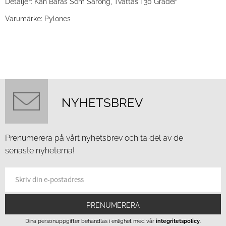
Detaljer: Kan Bäras Som Sarong, Tvättas I 30 Grader
Varumärke: Pylones
NYHETSBREV
Prenumerera på vårt nyhetsbrev och ta del av de
senaste nyheterna!
PRENUMERERA
Dina personuppgifter behandlas i enlighet med vår
integritetspolicy
.