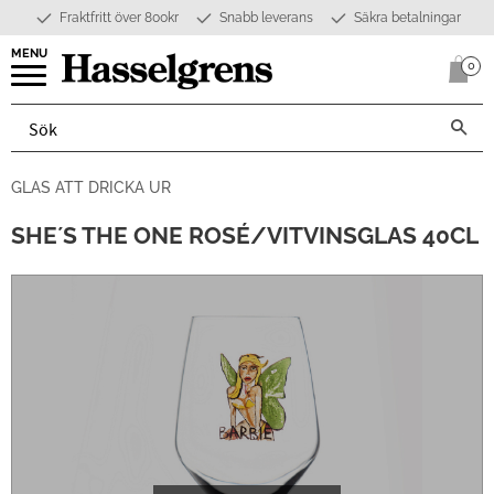
Fraktfritt över 800kr
Snabb leverans
Säkra betalningar
Meny
0
Anta
GLAS ATT DRICKA UR
SHE´S THE ONE ROSÉ/VITVINSGLAS 40CL