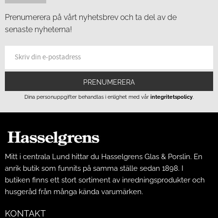
Prenumerera på vårt nyhetsbrev och ta del av de
senaste nyheterna!
PRENUMERERA
Dina personuppgifter behandlas i enlighet med vår
integritetspolicy
.
Mitt i centrala Lund hittar du Hasselgrens Glas & Porslin. En
anrik butik som funnits på samma ställe sedan 1898. I
butiken finns ett stort sortiment av inredningsprodukter och
husgeråd från många kända varumärken.
KONTAKT