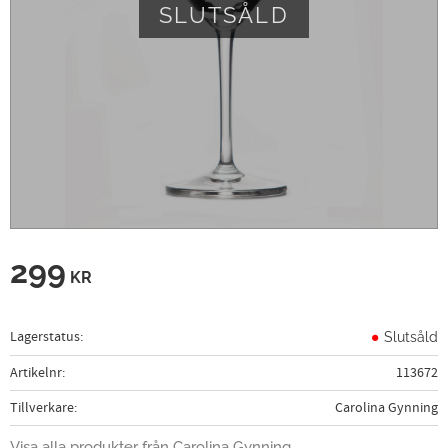
SLUTSÅLD
299
KR
Lagerstatus
Slutsåld
Artikelnr
113672
Tillverkare
Carolina Gynning
Visa alla produkter från Carolina Gynning