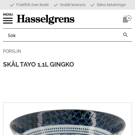
Fraktfritt över 800kr
Snabb leverans
Säkra betalningar
Meny
0
Anta
PORSLIN
SKÅL TAYO 1,1L GINGKO