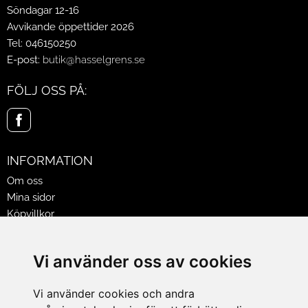
Söndagar 12-16
Avvikande öppettider 2026
Tel: 046150250
E-post:
butik@hasselgrens.se
FÖLJ OSS PÅ:
INFORMATION
Om oss
Mina sidor
Köpvillkor
Policy & Cookies
Leveranser, reklamationer & returer
Vi använder oss av cookies
Jobba på Hasselgrens
Presentkort
Vi använder cookies och andra