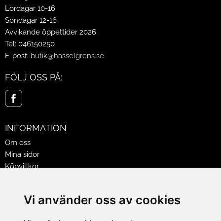
Lördagar 10-16
Söndagar 12-16
Avvikande öppettider 2026
Tel: 046150250
E-post:
butik@hasselgrens.se
FÖLJ OSS PÅ:
INFORMATION
Om oss
Mina sidor
Köpvillkor
Policy & Cookies
Leveranser, reklamationer & returer
Vi använder oss av cookies
Jobba på Hasselgrens
Presentkort