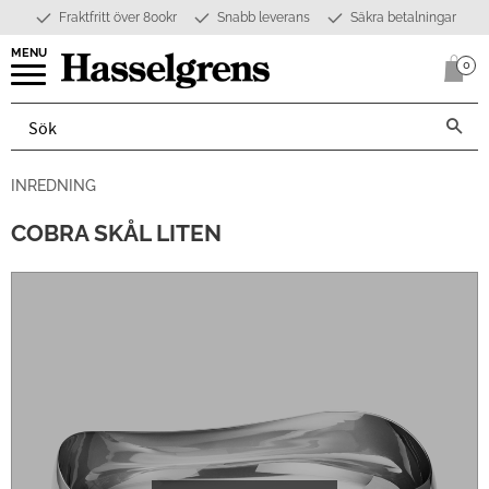
Fraktfritt över 800kr
Snabb leverans
Säkra betalningar
Meny
0
Anta
INREDNING
COBRA SKÅL LITEN