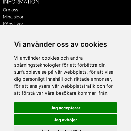
INFORMATION
Om oss
Mina sidor
Köpvillkor
Policy & Cookies
Leveranser, reklamationer & returer
Vi använder oss av cookies
Jobba på Hasselgrens
Presentkort
Vi använder cookies och andra
spårningsteknologier för att förbättra din
LEVERANS
surfupplevelse på vår webbplats, för att visa
dig personligt innehåll och riktade annonser,
för att analysera vår webbplatstrafik och för
BETALNINGSSÄTT
att förstå var våra besökare kommer ifrån.
I e-handeln erbjuder vi Klarnas alla betalsätt.
I butiken i Lund kan du betala med Visa, Mastercard, Lund
Jag accepterar
City presentkort och kontanter.
Jag avböjer