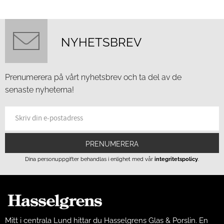
NYHETSBREV
Prenumerera på vårt nyhetsbrev och ta del av de
senaste nyheterna!
PRENUMERERA
Dina personuppgifter behandlas i enlighet med vår
integritetspolicy
.
Mitt i centrala Lund hittar du Hasselgrens Glas & Porslin. En