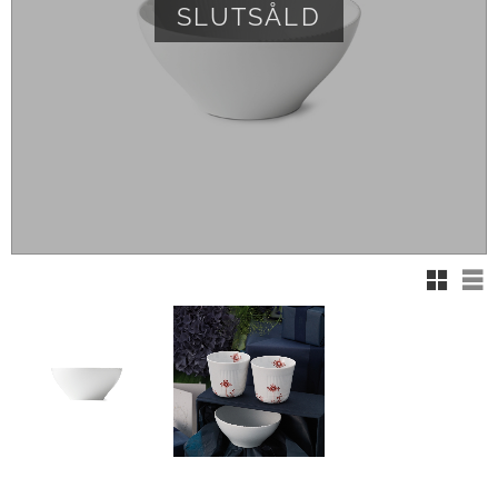
SLUTSÅLD
Rutnät
Lis