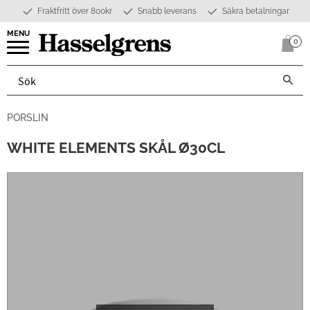
Fraktfritt över 800kr
Snabb leverans
Säkra betalningar
Meny
0
Anta
PORSLIN
WHITE ELEMENTS SKÅL Ø30CL