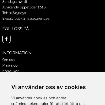
Söndagar 12-16
Avvikande öppettider 2026
Tel: 046150250
E-post:
butik@hasselgrens.se
FÖLJ OSS PÅ:
INFORMATION
Om oss
Mina sidor
Köpvillkor
Policy & Cookies
Leveranser, reklamationer & returer
Vi använder oss av cookies
Jobba på Hasselgrens
Presentkort
Vi använder cookies och andra
spårningsteknologier för att förbättra din
LEVERANS