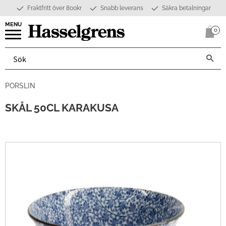
Fraktfritt över 800kr
Snabb leverans
Säkra betalningar
Meny
0
Anta
PORSLIN
SKÅL 50CL KARAKUSA