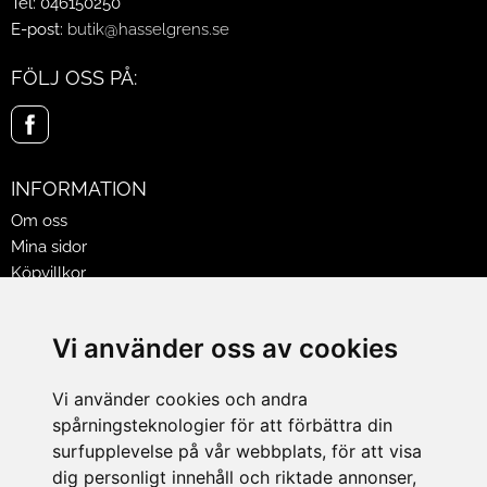
Tel: 046150250
E-post:
butik@hasselgrens.se
FÖLJ OSS PÅ:
INFORMATION
Om oss
Mina sidor
Köpvillkor
Policy & Cookies
Leveranser, reklamationer & returer
Vi använder oss av cookies
Jobba på Hasselgrens
Presentkort
Vi använder cookies och andra
spårningsteknologier för att förbättra din
LEVERANS
surfupplevelse på vår webbplats, för att visa
dig personligt innehåll och riktade annonser,