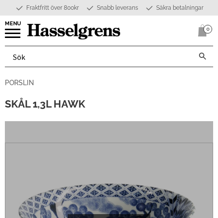
Fraktfritt över 800kr
Snabb leverans
Säkra betalningar
Meny
0
Anta
PORSLIN
SKÅL 1,3L HAWK