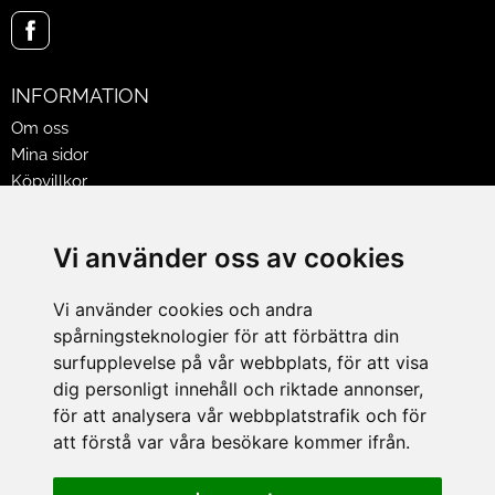
INFORMATION
Om oss
Mina sidor
Köpvillkor
Policy & Cookies
Leveranser, reklamationer & returer
Vi använder oss av cookies
Jobba på Hasselgrens
Presentkort
Vi använder cookies och andra
spårningsteknologier för att förbättra din
LEVERANS
surfupplevelse på vår webbplats, för att visa
dig personligt innehåll och riktade annonser,
för att analysera vår webbplatstrafik och för
BETALNINGSSÄTT
att förstå var våra besökare kommer ifrån.
I e-handeln erbjuder vi Klarnas alla betalsätt.
I butiken i Lund kan du betala med Visa, Mastercard, Lund