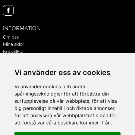
INFORMATION
Om oss
Mina sidor
Köpvillkor
Policy & Cookies
Leveranser, reklamationer & returer
Vi använder oss av cookies
Jobba på Hasselgrens
Presentkort
Vi använder cookies och andra
spårningsteknologier för att förbättra din
LEVERANS
surfupplevelse på vår webbplats, för att visa
dig personligt innehåll och riktade annonser,
för att analysera vår webbplatstrafik och för
BETALNINGSSÄTT
att förstå var våra besökare kommer ifrån.
I e-handeln erbjuder vi Klarnas alla betalsätt.
I butiken i Lund kan du betala med Visa, Mastercard, Lund