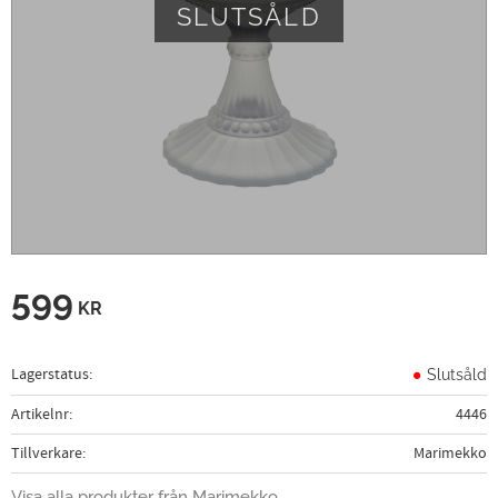
SLUTSÅLD
599
KR
Lagerstatus
Slutsåld
Artikelnr
4446
Tillverkare
Marimekko
Visa alla produkter från Marimekko