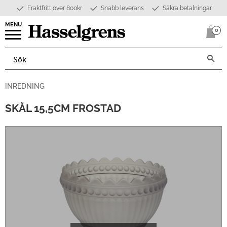
Fraktfritt över 800kr
Snabb leverans
Säkra betalningar
Meny
0
Anta
INREDNING
SKÅL 15,5CM FROSTAD