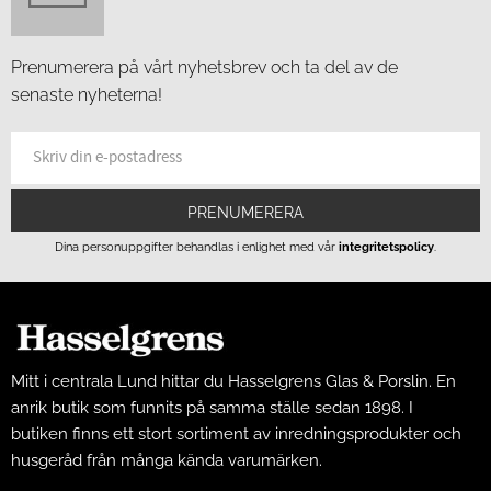
Prenumerera på vårt nyhetsbrev och ta del av de
senaste nyheterna!
PRENUMERERA
Dina personuppgifter behandlas i enlighet med vår
integritetspolicy
.
Mitt i centrala Lund hittar du Hasselgrens Glas & Porslin. En
anrik butik som funnits på samma ställe sedan 1898. I
butiken finns ett stort sortiment av inredningsprodukter och
husgeråd från många kända varumärken.