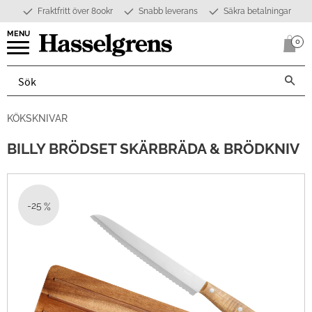
Fraktfritt över 800kr
Snabb leverans
Säkra betalningar
Meny
0
Anta
KÖKSKNIVAR
BILLY BRÖDSET SKÄRBRÄDA & BRÖDKNIV
25
%