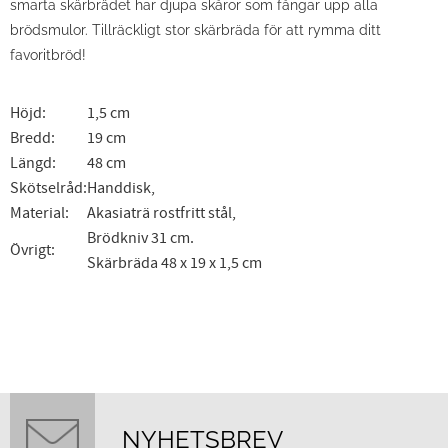
smarta skärbrädet har djupa skåror som fångar upp alla
brödsmulor. Tillräckligt stor skärbräda för att rymma ditt
favoritbröd!
Höjd:
1,5 cm
Bredd:
19 cm
Längd:
48 cm
Skötselråd:
Handdisk,
Material:
Akasiaträ rostfritt stål,
Brödkniv 31 cm.
Övrigt:
Skärbräda 48 x 19 x 1,5 cm
NYHETSBREV