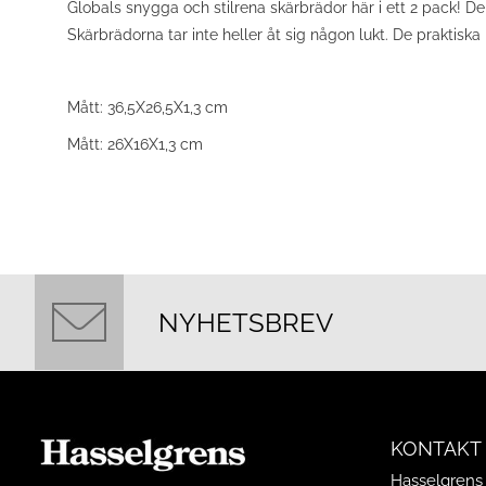
Globals snygga och stilrena skärbrädor här i ett 2 pack! De
Skärbrädorna tar inte heller åt sig någon lukt. De praktisk
Mått: 36,5X26,5X1,3 cm
Mått: 26X16X1,3 cm
NYHETSBREV
KONTAKT
Hasselgrens 