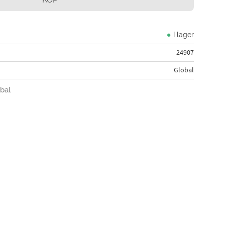
I lager
24907
Global
obal