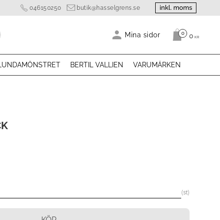
inkl. moms
046150250
butik@hasselgrens.se
0
Antal produk
Mina sidor
0
KR
LUNDAMÖNSTRET
BERTIL VALLIEN
VARUMÄRKEN
CK
st
KÖP