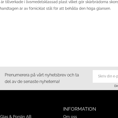
 är tillverkade i livsmedelsklassad plast vilket gör skärbrädorna sk
a handtagen är av förnicklat stål för att behålla den höga glansen.
Prenumerera på vårt nyhetsbrev och ta
del av de senaste nyheterna!
Di
INFORMATION
Glas & Porslin AB
Om oss