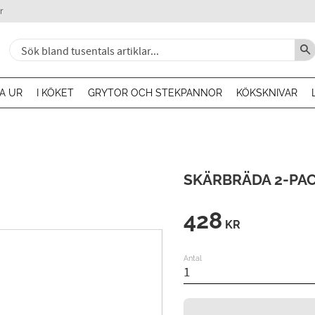
r
A UR
I KÖKET
GRYTOR OCH STEKPANNOR
KÖKSKNIVAR
SKÄRBRÄDA 2-PA
428
KR
Antal