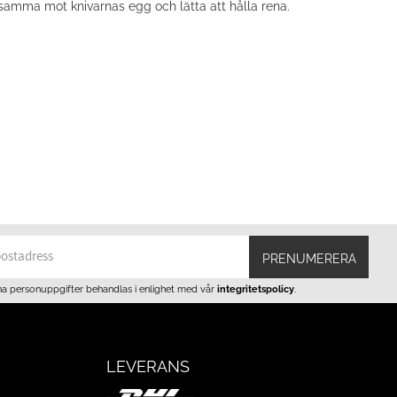
onsamma mot knivarnas egg och lätta att hålla rena.
PRENUMERERA
na personuppgifter behandlas i enlighet med vår
integritetspolicy
.
LEVERANS