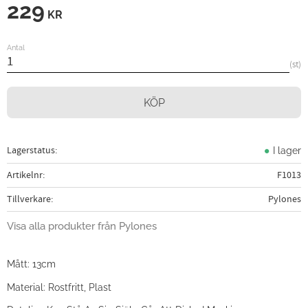
229
KR
Antal
st
KÖP
Lagerstatus
I lager
Artikelnr
F1013
Tillverkare
Pylones
Visa alla produkter från Pylones
Mått: 13cm
Material: Rostfritt, Plast