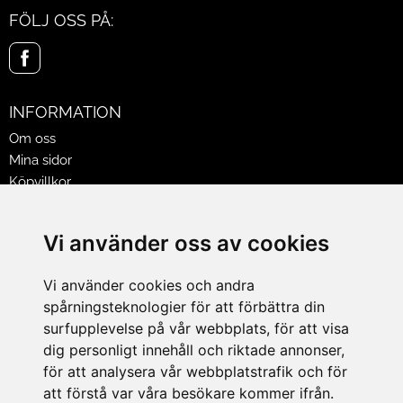
FÖLJ OSS PÅ:
INFORMATION
Om oss
Mina sidor
Köpvillkor
Policy & Cookies
Leveranser, reklamationer & returer
Vi använder oss av cookies
Jobba på Hasselgrens
Presentkort
Vi använder cookies och andra
spårningsteknologier för att förbättra din
LEVERANS
surfupplevelse på vår webbplats, för att visa
dig personligt innehåll och riktade annonser,
för att analysera vår webbplatstrafik och för
BETALNINGSSÄTT
att förstå var våra besökare kommer ifrån.