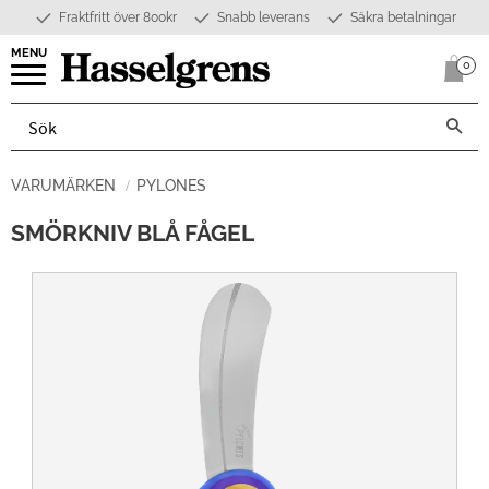
Fraktfritt över 800kr
Snabb leverans
Säkra betalningar
Meny
0
Anta
VARUMÄRKEN
PYLONES
SMÖRKNIV BLÅ FÅGEL