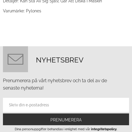
Detaljer: Kan Stå Av Sig Själv, Går Att Diska I Maskin
Varumärke: Pylones
NYHETSBREV
Prenumerera på vårt nyhetsbrev och ta del av de
senaste nyheterna!
PRENUMERERA
Dina personuppgifter behandlas i enlighet med vår
integritetspolicy
.