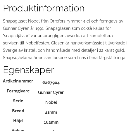
Produktinformation
Snapsglaset Nobel från Orrefors rymmer 4 cl och formgavs av
Gunnar Cyrén år 1991. Snapsglasen som också kallas för
"snapsdjävlar" var ursprungligen avsedda att komplettera
servisen till Nobelfesten. Glasen är hantverksmässigt tillverkade i
Sverige av kristall och handmålade med detaljer i 22 karat guld.
Snapsdjävlarna är en samlarserie som finns i flera färgställningar.
Egenskaper
Artikelnummer
6267904
Formgivare
Gunnar Cyrén
Serie
Nobel
Bredd
41mm
Höjd
162mm
Volym