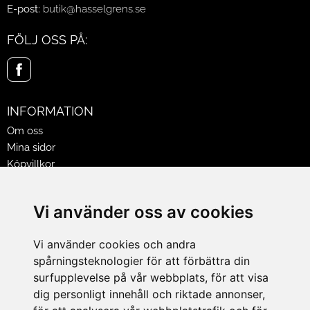
E-post:
butik@hasselgrens.se
FÖLJ OSS PÅ:
INFORMATION
Om oss
Mina sidor
Köpvillkor
Policy & Cookies
Leveranser, reklamationer & returer
Vi använder oss av cookies
Jobba på Hasselgrens
Presentkort
Vi använder cookies och andra
spårningsteknologier för att förbättra din
LEVERANS
surfupplevelse på vår webbplats, för att visa
dig personligt innehåll och riktade annonser,