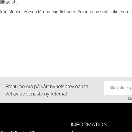
filtad ull.
 från Mumin. Börsen lämpar sig fint som förvaring av små saker som a
Prenumerera på vårt nyhetsbrev och ta
del av de senaste nyheterna!
Di
INFORMATION