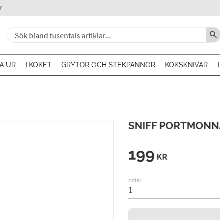
r
A UR
I KÖKET
GRYTOR OCH STEKPANNOR
KÖKSKNIVAR
SNIFF PORTMONN
199
KR
Antal