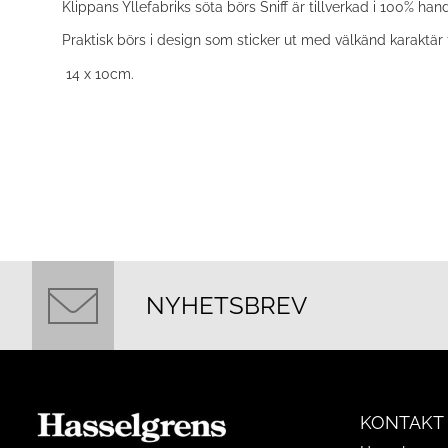
Klippans Yllefabriks söta börs Sniff är tillverkad i 100% hand
Praktisk börs i design som sticker ut med välkänd karaktär
14 x 10cm.
NYHETSBREV
KONTAKT