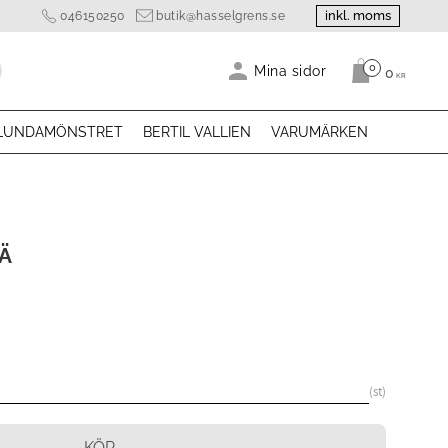
inkl. moms
046150250
butik@hasselgrens.se
0
Antal produk
Mina sidor
0
KR
LUNDAMÖNSTRET
BERTIL VALLIEN
VARUMÄRKEN
Ä
st
KÖP