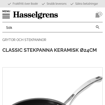
Fraktfritt över 800kr
Snabb leverans
Säkra betalningar
Meny
0
Anta
GRYTOR OCH STEKPANNOR
CLASSIC STEKPANNA KERAMISK Ø24CM