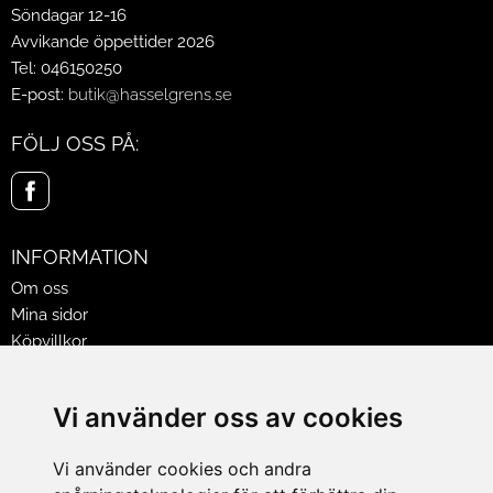
Söndagar 12-16
Avvikande öppettider 2026
Tel: 046150250
E-post:
butik@hasselgrens.se
FÖLJ OSS PÅ:
INFORMATION
Om oss
Mina sidor
Köpvillkor
Policy & Cookies
Leveranser, reklamationer & returer
Vi använder oss av cookies
Jobba på Hasselgrens
Presentkort
Vi använder cookies och andra