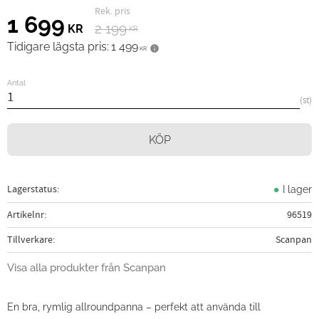
Ordinarie pris:
Nedsatt pris:
1 699
2 199
KR
KR
Tidigare lägsta pris:
1 499
KR
Antal
st
KÖP
Lagerstatus
I lager
Artikelnr
96519
Tillverkare
Scanpan
Visa alla produkter från Scanpan
En bra, rymlig allroundpanna – perfekt att använda till