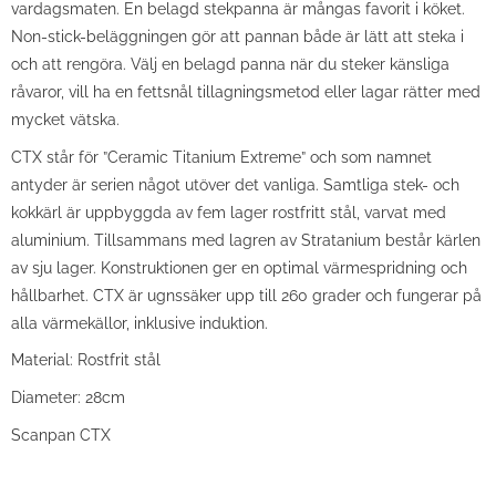
vardagsmaten. En belagd stekpanna är mångas favorit i köket.
Non-stick-beläggningen gör att pannan både är lätt att steka i
och att rengöra. Välj en belagd panna när du steker känsliga
råvaror, vill ha en fettsnål tillagningsmetod eller lagar rätter med
mycket vätska.
CTX står för ”Ceramic Titanium Extreme” och som namnet
antyder är serien något utöver det vanliga. Samtliga stek- och
kokkärl är uppbyggda av fem lager rostfritt stål, varvat med
aluminium. Tillsammans med lagren av Stratanium består kärlen
av sju lager. Konstruktionen ger en optimal värmespridning och
hållbarhet. CTX är ugnssäker upp till 260 grader och fungerar på
alla värmekällor, inklusive induktion.
Material: Rostfrit stål
Diameter: 28cm
Scanpan CTX