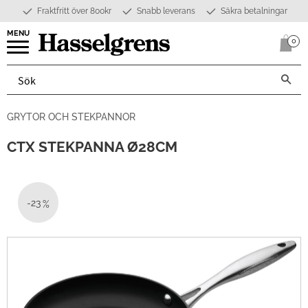
Fraktfritt över 800kr
Snabb leverans
Säkra betalningar
Meny
0
Anta
GRYTOR OCH STEKPANNOR
CTX STEKPANNA Ø28CM
23
%