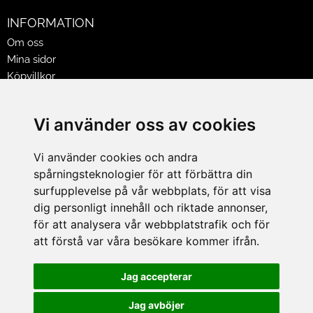
INFORMATION
Om oss
Mina sidor
Köpvillkor
Policy & Cookies
Leveranser, reklamationer & returer
Vi använder oss av cookies
Jobba på Hasselgrens
Presentkort
Vi använder cookies och andra
spårningsteknologier för att förbättra din
LEVERANS
surfupplevelse på vår webbplats, för att visa
dig personligt innehåll och riktade annonser,
för att analysera vår webbplatstrafik och för
BETALNINGSSÄTT
att förstå var våra besökare kommer ifrån.
I e-handeln erbjuder vi Klarnas alla betalsätt.
I butiken i Lund kan du betala med Visa, Mastercard, Lund
Jag accepterar
City presentkort och kontanter.
Jag avböjer